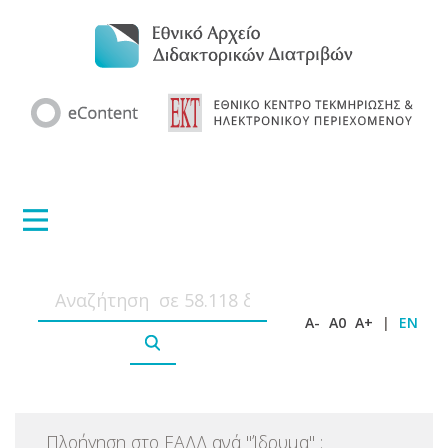
A-
A0
A+
|
EN
Πλοήγηση στο ΕΑΔΔ ανά
"
Ίδρυμα
"
: