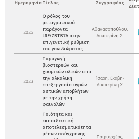
Ημερομηνία
Τίτλος
Συγγραφέας
Δια
Ο ρόλος του
μεταγραφικού
παράγοντα
Αθανασοπούλου,
2025
LRF/ZBTB7A στην
Αικατερίνη Σ.
επιγενετική ρύθμιση
του γονιδιώματος
Παραγωγή
βιοστερεών και
χουμικών υλικών από
την αλκαλική
Ίσαρη, Εκάβη-
2023
επεξεργασία υγρών
Αικατερίνη Χ.
αστικών αποβλήτων
με την χρήση
φαινολών
Ποιότητα και
εκπαιδευτική
αποτελεσματικότητα
μέσων ασύγχρονης
Πατριαρχέας,