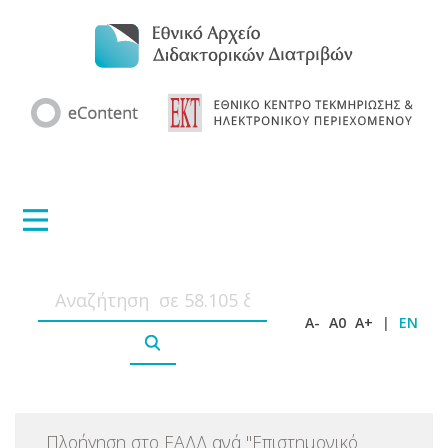
A-
A0
A+
|
EN
Πλοήγηση στο ΕΑΔΔ ανά
"
Επιστημονικό