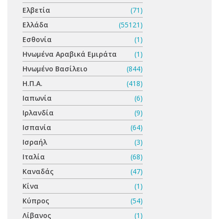
Ελβετία
(71)
Ελλάδα
(55121)
Εσθονία
(1)
Ηνωμένα Αραβικά Εμιράτα
(1)
Ηνωμένο Βασίλειο
(844)
Η.Π.Α.
(418)
Ιαπωνία
(6)
Ιρλανδία
(9)
Ισπανία
(64)
Ισραήλ
(3)
Ιταλία
(68)
Καναδάς
(47)
Κίνα
(1)
Κύπρος
(54)
Λίβανος
(1)