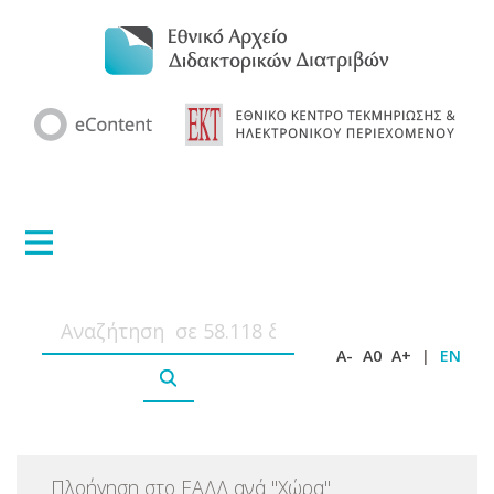
A-
A0
A+
|
EN
Πλοήγηση στο ΕΑΔΔ ανά
"
Χώρα
"