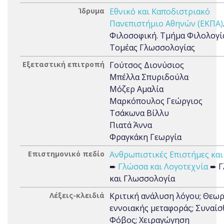
Ίδρυμα
Εθνικό και Καποδιστριακό
Πανεπιστήμιο Αθηνών (ΕΚΠΑ)
Φιλοσοφική. Τμήμα Φιλολογί
Τομέας Γλωσσολογίας
Εξεταστική επιτροπή
Γούτσος Διονύσιος
Μπέλλα Σπυριδούλα
Μόζερ Αμαλία
Μαρκόπουλος Γεώργιος
Τσάκωνα Βίλλυ
Πιατά Άννα
Φραγκάκη Γεωργία
Επιστημονικό πεδίο
Ανθρωπιστικές Επιστήμες και
➨
Γλώσσα και Λογοτεχνία
➨ Γ
και Γλωσσολογία
Λέξεις-κλειδιά
Κριτική ανάλυση λόγου; Θεωρ
εννοιακής μεταφοράς; Συναίσ
Φόβος; Χειραγώγηση