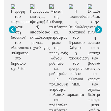
Η γραφή
Παράγοντες
Μελέτη
Η
Εκπαιδευτική
του
επιτυχίας
της
προπαγάνδα
πολιτική
Go
επιχειρηματολογικού
προγραμμάτων
εθνικής
ως
στην
λόγου
εξ
ταυτότητας
θεμελιώδες
εκπαίδευση
π
στη
αποστάσεως
και
συστατικό
ενηλίκων:
διδακτική
εκπαίδευσης
ετερότητας
του
η
του
με νέες
μέσω
δημόσιου
αναπαραγωγή
γλωσσικού
τεχνολογίες
της
λόγου:
και ο
μαθήματος
παραγωγής
η
μετασχηματισ
Ε
στο
λόγου
παρουσίαση
των
δημοτικό
μαθητών
του
βασικών
δι
σχολείο
και
«μνημονίου»
αρχών
τ
μαθητριών
από τα
και
ελ
με
ελληνικά
χαρακτηριστι
σ
πολιτισμική
ΜΜΕ
των
ετερότητα:
σχολείων
πολυπολιτισμικότητα
δεύτερης
και
ευκαιρίας
πολλαπλές
μέσα
ταυτότητες
από τις