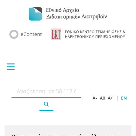
A-
A0
A+
|
EN