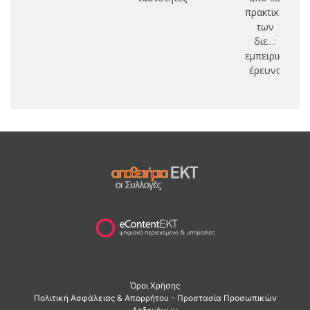
πρακτικές
των
διε...:
εμπειρική
έρευνα