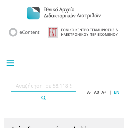
A-
A0
A+
|
EN