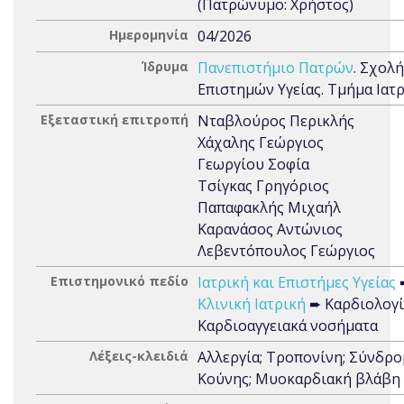
(Πατρώνυμο: Χρήστος)
Ημερομηνία
04/2026
Ίδρυμα
Πανεπιστήμιο Πατρών
. Σχολή
Επιστημών Υγείας. Τμήμα Ιατ
Εξεταστική επιτροπή
Νταβλούρος Περικλής
Χάχαλης Γεώργιος
Γεωργίου Σοφία
Τσίγκας Γρηγόριος
Παπαφακλής Μιχαήλ
Καρανάσος Αντώνιος
Λεβεντόπουλος Γεώργιος
Επιστημονικό πεδίο
Ιατρική και Επιστήμες Υγείας
Κλινική Ιατρική
➨ Καρδιολογί
Καρδιοαγγειακά νοσήματα
Λέξεις-κλειδιά
Αλλεργία; Τροπονίνη; Σύνδρ
Κούνης; Μυοκαρδιακή βλάβη