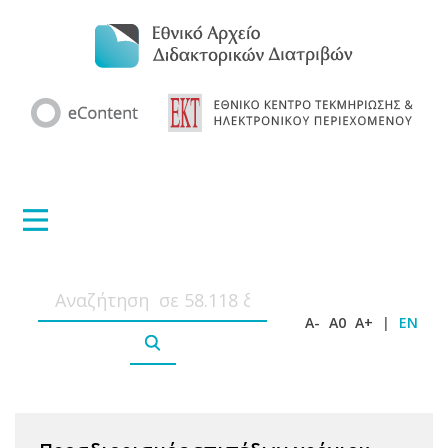
A-
A0
A+
|
EN