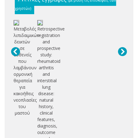
χρηστών)
Μεταβολές
Retrospective
λιπιδαιμικών
registration
δεικτών
and
σε
prospective
ασθενείς
study:
που
rheumatoid
λαμβάνουν
arthritis
ορμονική
and
θεραπεία
interstitial
για
lung
κακοήθεις
disease:
νεοπλασίες
natural
του
history,
μαστού
clinical
features,
diagnosis,
outcome