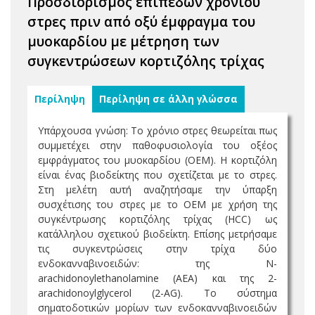
Προσδιορισμός επιπέδων χρόνιου
στρες πριν από οξύ έμφραγμα του
μυοκαρδίου με μέτρηση των
συγκεντρώσεων κορτιζόλης τρίχας
Περίληψη
Περίληψη σε άλλη γλώσσα
Υπάρχουσα γνώση: Το χρόνιο στρες θεωρείται πως
συμμετέχει στην παθοφυσιολογία του οξέος
εμφράγματος του μυοκαρδίου (ΟΕΜ). Η κορτιζόλη
είναι ένας βιοδείκτης που σχετίζεται με το στρες.
Στη μελέτη αυτή αναζητήσαμε την ύπαρξη
συσχέτισης του στρες με το ΟΕΜ με χρήση της
συγκέντρωσης κορτιζόλης τρίχας (HCC) ως
κατάλληλου σχετικού βιοδείκτη. Επίσης μετρήσαμε
τις συγκεντρώσεις στην τρίχα δύο
ενδοκανναβινοειδών: της N-
arachidonoylethanolamine (AEA) και της 2-
arachidonoylglycerol (2-AG). Το σύστημα
σηματοδοτικών μορίων των ενδοκανναβινοειδών