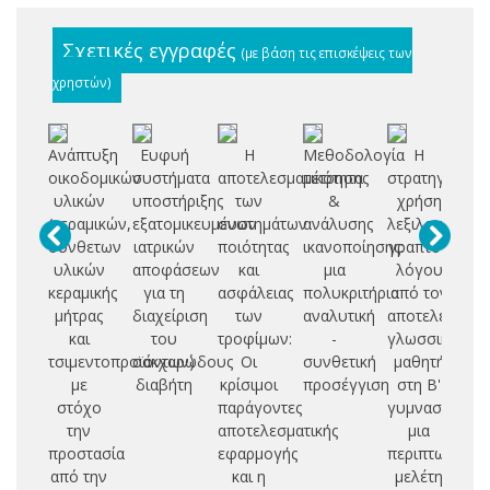
Σχετικές εγγραφές
(με βάση τις επισκέψεις των
χρηστών)
Ανάπτυξη
Ευφυή
Η
Μεθοδολογία
Η
Α
οικοδομικών
συστήματα
αποτελεσματικότητα
μέτρησης
στρατηγική
ια
υλικών
υποστήριξης
των
&
χρήση
δ
(κεραμικών,
εξατομικευμένων
συστημάτων
ανάλυσης
λεξιλογίου
σύνθετων
ιατρικών
ποιότητας
ικανοποίησης:
γραπτού
π
υλικών
αποφάσεων
και
μια
λόγου
απ
κεραμικής
για τη
ασφάλειας
πολυκριτήρια
από τον
τε
μήτρας
διαχείριση
των
αναλυτική
αποτελεσματι
και
του
τροφίμων:
-
γλωσσικά
τε
τσιμεντοπροϊόντων)
σακχαρώδους
Οι
συνθετική
μαθητή
μη
με
διαβήτη
κρίσιμοι
προσέγγιση
στη Β'
μά
στόχο
παράγοντες
γυμνασίου:
επ
την
αποτελεσματικής
μια
ε
προστασία
εφαρμογής
περιπτωσιολο
από την
και η
μελέτη
στ