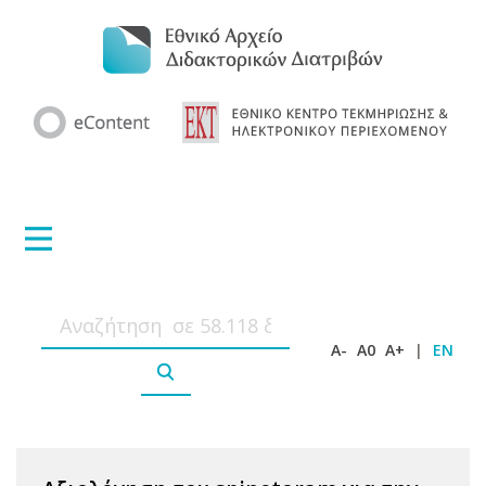
A-
A0
A+
|
EN