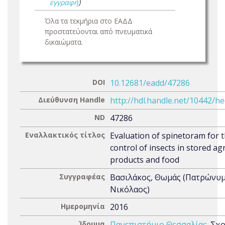
εγγραφή
)
Όλα τα τεκμήρια στο ΕΑΔΔ
προστατεύονται από πνευματικά
δικαιώματα.
DOI
10.12681/eadd/47286
Διεύθυνση Handle
http://hdl.handle.net/10442/h
ND
47286
Εναλλακτικός τίτλος
Evaluation of spinetoram for 
control of insects in stored agr
products and food
Συγγραφέας
Βασιλάκος, Θωμάς (Πατρώνυμ
Νικόλαος)
Ημερομηνία
2016
Ίδρυμα
Πανεπιστήμιο Θεσσαλίας
. Σχ