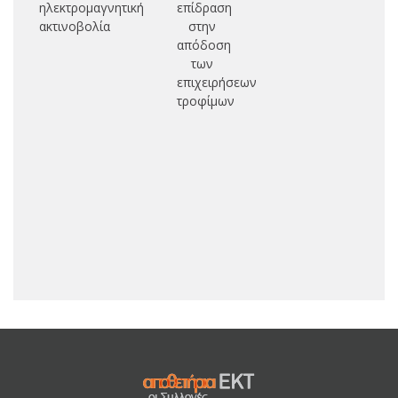
ηλεκτρομαγνητική
επίδραση
μ
ακτινοβολία
στην
σχ
απόδοση
των
επιχειρήσεων
τροφίμων