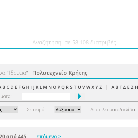
ανά
"
Ίδρυμα
"
:
Πολυτεχνείο Κρήτης
A
B
C
D
E
F
G
H
I
J
K
L
M
N
O
P
Q
R
S
T
U
V
W
X
Y
Z
|
Α
Β
Γ
Δ
Ε
Ζ
Η
μματα:
Σε σειρά:
Αποτελέσματα/σελίδα:
20 από 445
επόμενο >