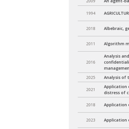
2009
An agent-ba
1994
AGRICULTUR
2018
Albebraic, 
2011
Algorithm m
Analysis an
2016
confidential
management 
2025
Analysis of
Application
2021
distress of c
2018
Application
2023
Application 