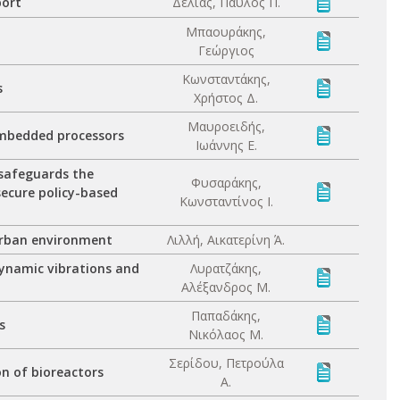
port
Δέλιας, Παύλος Π.
Μπαουράκης,
Γεώργιος
Κωνσταντάκης,
s
Χρήστος Δ.
Μαυροειδής,
embedded processors
Ιωάννης Ε.
 safeguards the
Φυσαράκης,
secure policy-based
Κωνσταντίνος Ι.
 urban environment
Λιλλή, Αικατερίνη Ά.
dynamic vibrations and
Λυρατζάκης,
Αλέξανδρος Μ.
Παπαδάκης,
s
Νικόλαος Μ.
Σερίδου, Πετρούλα
on of bioreactors
Α.