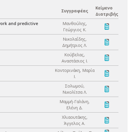
Κείμενο
Συγγραφέας
Διατριβής
work and predictive
Μανθούλης,
Γεώργιος Κ.
Νικολαΐδης,
Δημήτριος Λ.
Κούβελας,
Αναστάσιος Ι.
Κοντορινάκη, Μαρία
Ι.
Σολωμού,
Νικολίτσα Λ.
Μαμμή-Γαλάνη,
Ελένη Δ.
Χλιαουτάκης,
Άγγελος Α.