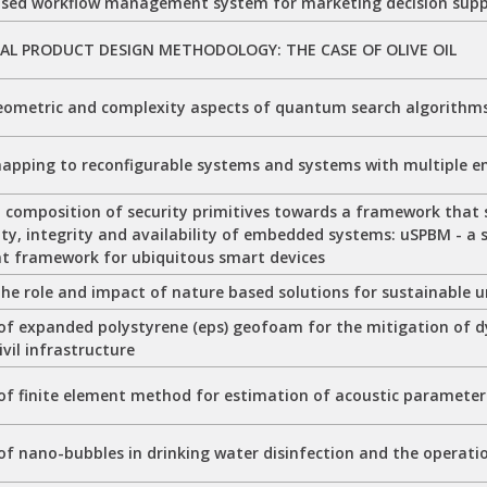
sed workflow management system for marketing decision sup
AL PRODUCT DESIGN METHODOLOGY: THE CASE OF OLIVE OIL
geometric and complexity aspects of quantum search algorithm
apping to reconfigurable systems and systems with multiple 
d composition of security primitives towards a framework that
ity, integrity and availability of embedded systems: uSPBM - a 
framework for ubiquitous smart devices
 the role and impact of nature based solutions for sustainable
 of expanded polystyrene (eps) geofoam for the mitigation of 
ivil infrastructure
 of finite element method for estimation of acoustic parameter
of nano-bubbles in drinking water disinfection and the operati