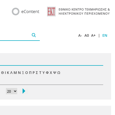
A-
A0
A+
|
EN
Θ
Ι
Κ
Λ
Μ
Ν
Ξ
Ο
Π
Ρ
Σ
Τ
Υ
Φ
Χ
Ψ
Ω