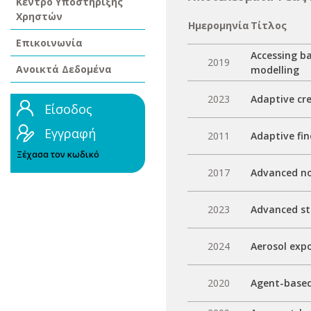
Κέντρο Υποστήριξης
Χρηστών
Ημερομηνία
Τίτλος
Επικοινωνία
Accessing ba
2019
Ανοικτά Δεδομένα
modelling
2023
Adaptive cre
Είσοδος
Εγγραφή
2011
Adaptive fin
Ξέχασα τον κωδικό
2017
Advanced non
2023
Advanced stu
2024
Aerosol exp
2020
Agent-based