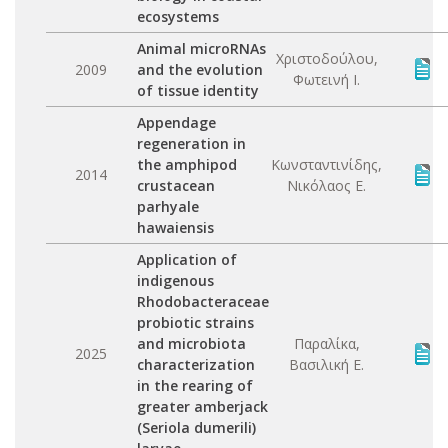
ecosystems
Animal microRNAs
Χριστοδούλου,
2009
and the evolution
Φωτεινή Ι.
of tissue identity
Appendage
regeneration in
the amphipod
Κωνσταντινίδης,
2014
crustacean
Νικόλαος Ε.
parhyale
hawaiensis
Application of
indigenous
Rhodobacteraceae
probiotic strains
and microbiota
Παραλίκα,
2025
characterization
Βασιλική Ε.
in the rearing of
greater amberjack
(Seriola dumerili)