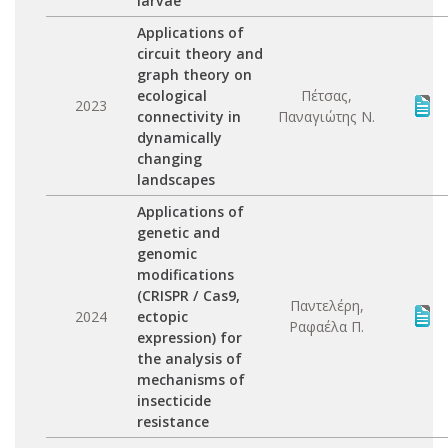
larvae
Applications of
circuit theory and
graph theory on
ecological
Πέτσας,
2023
connectivity in
Παναγιώτης Ν.
dynamically
changing
landscapes
Applications of
genetic and
genomic
modifications
(CRISPR / Cas9,
Παντελέρη,
2024
ectopic
Ραφαέλα Π.
expression) for
the analysis of
mechanisms of
insecticide
resistance