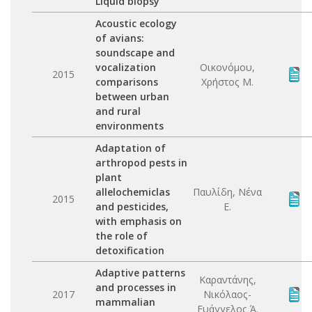
Liquid biopsy
Acoustic ecology
of avians:
soundscape and
vocalization
Οικονόμου,
2015
comparisons
Χρήστος Μ.
between urban
and rural
environments
Adaptation of
arthropod pests in
plant
allelochemiclas
Παυλίδη, Νένα
2015
and pesticides,
Ε.
with emphasis on
the role of
detoxification
Adaptive patterns
Καραντάνης,
and processes in
2017
Νικόλαος-
mammalian
Ευάγγελος Ά.