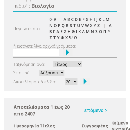
πεδίο
"
:
Βιολογία
0-9
|
A
B
C
D
E
F
G
H
I
J
K
L
M
N
O
P
Q
R
S
T
U
V
W
X
Y
Z
|
Α
Πηγαίνετε στο:
Β
Γ
Δ
Ε
Ζ
Η
Θ
Ι
Κ
Λ
Μ
Ν
Ξ
Ο
Π
Ρ
Σ
Τ
Υ
Φ
Χ
Ψ
Ω
ή εισάγετε λίγα αρχικά γράμματα:
Ταξινόμηση ανά:
Σε σειρά:
Αποτελέσματα/σελίδα:
Αποτελέσματα 1 έως 20
επόμενο >
από 2407
Κείμενο
Ημερομηνία
Τίτλος
Συγγραφέας
Διατριβ