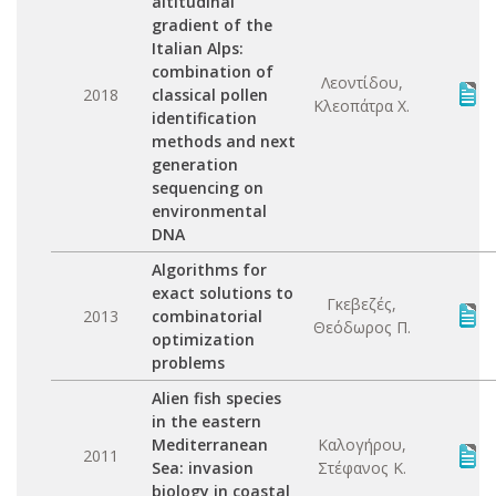
altitudinal
gradient of the
Italian Alps:
combination of
Λεοντίδου,
2018
classical pollen
Κλεοπάτρα Χ.
identification
methods and next
generation
sequencing on
environmental
DNA
Algorithms for
exact solutions to
Γκεβεζές,
2013
combinatorial
Θεόδωρος Π.
optimization
problems
Alien fish species
in the eastern
Mediterranean
Καλογήρου,
2011
Sea: invasion
Στέφανος Κ.
biology in coastal