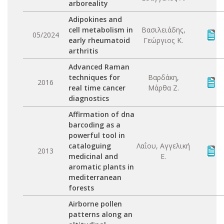
arboreality
Adipokines and
cell metabolism in
Βασιλειάδης,
05/2024
early rheumatoid
Γεώργιος Κ.
arthritis
Advanced Raman
techniques for
Βαρδάκη,
2016
real time cancer
Μάρθα Ζ.
diagnostics
Affirmation of dna
barcoding as a
powerful tool in
cataloguing
Λαΐου, Αγγελική
2013
medicinal and
Ε.
aromatic plants in
mediterranean
forests
Airborne pollen
patterns along an