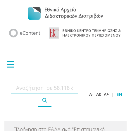
A-
A0
A+
|
EN
Πλοήγηση στο ΕΑΔΔ ανά
"
Επιστημονικό