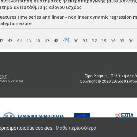
μοντελοποίηση συστήματος ηλεκτροπαραγωγής (αιολικό-ντήζε
στημα αντιστάθμισης αέργου ισχύος
features time series and linear - nonlinear dynamic regression m
pileptic seizure
49
42
43
44
45
46
47
48
50
51
52
53
54
55
56
 χρησιμοποιούμε cookies.
Μάθε περισσότερα