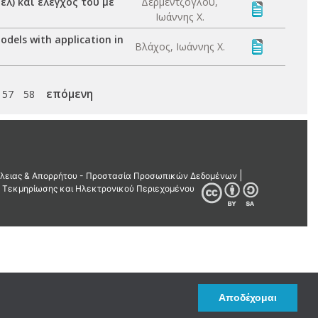
λ) και έλεγχος του με
Δερμεντζόγλου,
Ιωάννης Χ.
odels with application in
Βλάχος, Ιωάννης Χ.
επόμενη
57
58
Αποδέχομαι