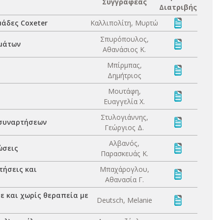
Συγγραφέας
Διατριβής
άδες Coxeter
Καλλιπολίτη, Μυρτώ
Σπυρόπουλος,
υμάτων
Αθανάσιος Κ.
Μπίρμπας,
Δημήτριος
Μουτάφη,
Ευαγγελία Χ.
Στυλογιάννης,
 συναρτήσεων
Γεώργιος Δ.
Αλβανός,
ώσεις
Παρασκευάς Κ.
τήσεις και
Μπαχάρογλου,
Αθανασία Γ.
ε και χωρίς θεραπεία με
Deutsch, Melanie