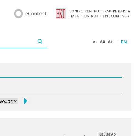
A-
A0
A+
|
EN
Κείμενο