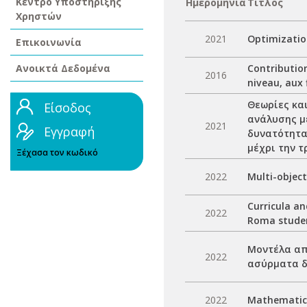
Κέντρο Υποστήριξης
Ημερομηνία
Τίτλος
Χρηστών
2021
Optimizatio
Επικοινωνία
Ανοικτά Δεδομένα
Contribution
2016
niveau, aux
Θεωρίες και
Είσοδος
ανάλυσης με
2021
Εγγραφή
δυνατότητα
μέχρι την 
Ξέχασα τον κωδικό
2022
Multi-object
Curricula an
2022
Roma stude
Μοντέλα απ
2022
ασύρματα δ
2022
Mathematica