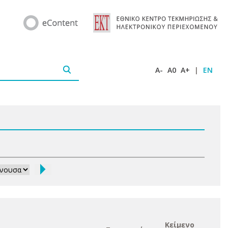
A-
A0
A+
|
EN
Κείμενο