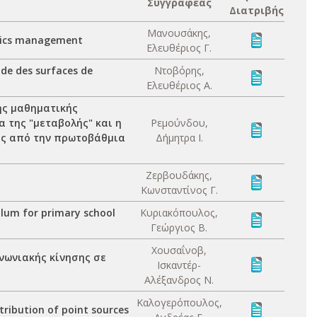
Συγγραφέας
Διατριβής
Μανουσάκης,
stics management
Ελευθέριος Γ.
ode des surfaces de
Ντοβόρης,
Ελευθέριος Α.
της μαθηματικής
 της "μεταβολής" και η
Ρεμούνδου,
ης από την πρωτοβάθμια
Δήμητρα Ι.
Ζερβουδάκης,
Κωνσταντίνος Γ.
culum for primary school
Κυριακόπουλος,
Γεώργιος Β.
Χουσαΐνοβ,
νωνιακής κίνησης σε
Ισκαντέρ-
Αλέξανδρος Ν.
Καλογερόπουλος,
ribution of point sources