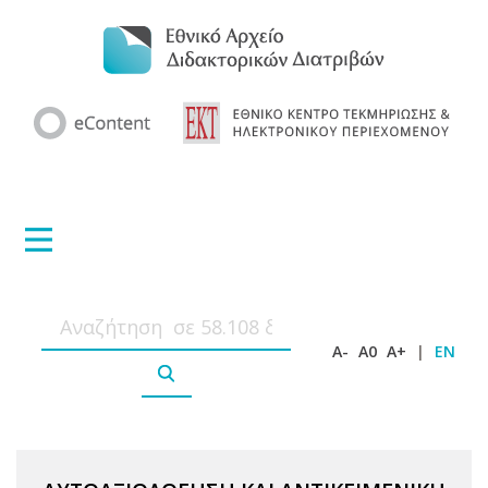
A-
A0
A+
|
EN