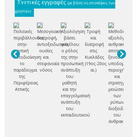
Σχετικές εγγραφές
(με βάση τις επισκέψεις των
χρηστών)
Πολιτικές
Μεσογειακή
Αξιολόγηση
Τροφή
Μεθοδολογία
περιβάλλοντος
διατροφή,
βάσει
και
αξιολόγησης
πι
στην
αντιοξειδωτικές
φακέλου:
διατροφή
ανθρακικού
τοπική
ουσίες
ο ρόλος
στις
αποτυπώματο
αε
αυτοδιοίκηση:
και
της στην
Κυκλάδες
ξενοδοχειακ
δ
το
στεφανιαία
προσωπική
(19ος-20ος
υποδομών
π
παράδειγμα
νόσος
ανάπτυξη
αι.)
περιοχής
κα
της
του
και
αξ
Περιφέρειας
μαθητή
στρατηγικές
Αττικής
και την
μειώσεις
δι
επαγγελματική
των
π
ανάπτυξη
ρύπων
του
διοξειδίου
εκπαιδευτικού
του
Ε
άνθρακα