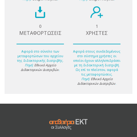
0
1
ΜΕΤΑΦΟΡΤΩΣΕΙΣ
ΧΡΗΣΤΕΣ
Αφορά στο σύνολο των
Αφορά στους συνδεδεμένους
μεταφορτώσων του αρχείου
στο σύστημα χρήστες οι
της διδακτορικής διατριβής.
οποίοι έχουν αλληλεπιδράσει
Πηγή:
Εθνικό Αρχείο
με τη διδακτορική διατριβή.
Διδακτορικών Διατριβών
.
Ως επί το πλείστον, αφορά
τις μεταφορτώσεις.
Πηγή:
Εθνικό Αρχείο
Διδακτορικών Διατριβών
.