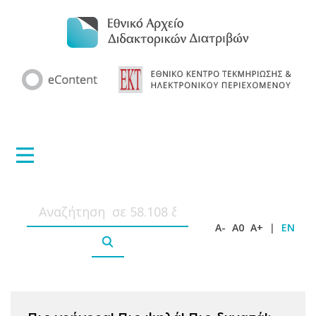
A-
A0
A+
|
EN