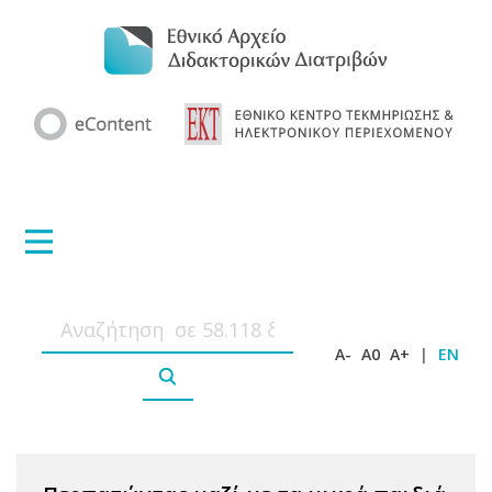
A-
A0
A+
|
EN