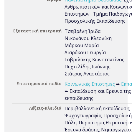
Ανθρωπιστικών και Κοινωνι
Επιστημών . Τμήμα Παιδαγωγ
Προσχολικής Εκπαίδευσης
Εξεταστική επιτροπή
Τσεβρένη Ίριδα
Νικονάνου Κλεονίκη
Μάρκου Μαρία
Λιαράκου Γεωργία
Γαβριλάκης Κωνσταντίνος
Πεχτελίδης Ιωάννης
Σιάτρας Αναστάσιος
Επιστημονικό πεδίο
Κοινωνικές Επιστήμες
➨
Εκπα
➨ Εκπαίδευση και Έρευνα της
εκπαίδευσης
Λέξεις-κλειδιά
Περιβαλλοντική εκπαίδευση;
Ψυχογεωγραφία; Προσχολική 
Πόλη; Περπάτημα; Θεματική α
Έρευνα δράσης; Νηπιαγωγείο;