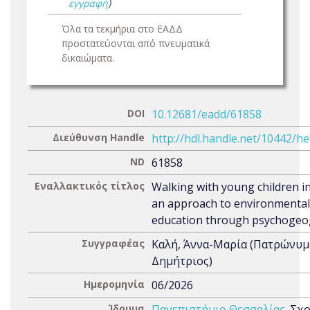
εγγραφή
)
Όλα τα τεκμήρια στο ΕΑΔΔ
προστατεύονται από πνευματικά
δικαιώματα.
DOI
10.12681/eadd/61858
Διεύθυνση Handle
http://hdl.handle.net/10442/h
ND
61858
Εναλλακτικός τίτλος
Walking with young children in 
an approach to environmental
education through psychoge
Συγγραφέας
Καλή, Άννα-Μαρία (Πατρώνυμ
Δημήτριος)
Ημερομηνία
06/2026
Ίδρυμα
Πανεπιστήμιο Θεσσαλίας
. Σχ