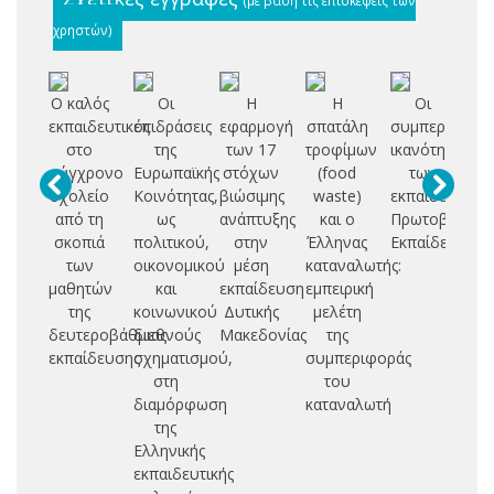
χρηστών)
Ο καλός
Οι
Η
Η
Οι
Αξ
εκπαιδευτικός
επιδράσεις
εφαρμογή
σπατάλη
συμπεριληπτι
στο
της
των 17
τροφίμων
ικανότητες
π
σύγχρονο
Ευρωπαϊκής
στόχων
(food
των
πε
σχολείο
Κοινότητας,
βιώσιμης
waste)
εκπαιδευτικώ
εκ
από τη
ως
ανάπτυξης
και ο
Πρωτοβάθμια
σκοπιά
πολιτικού,
στην
Έλληνας
Εκπαίδευσης
Γν
των
οικονομικού
μέση
καταναλωτής:
μ
μαθητών
και
εκπαίδευση
εμπειρική
Φ
της
κοινωνικού
Δυτικής
μελέτη
Π
δευτεροβάθμιας
διεθνούς
Μακεδονίας
της
α
εκπαίδευσης
σχηματισμού,
συμπεριφοράς
π
στη
του
διαμόρφωση
καταναλωτή
κ
της
Ελληνικής
εκπαιδευτικής