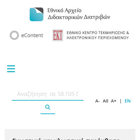
A-
A0
A+
|
EN