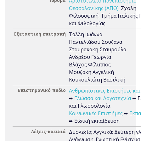
Ίδρυμα
Αριστοτέλειο Πανεπιστήμιο
Θεσσαλονίκης (ΑΠΘ)
. Σχολή
Φιλοσοφική. Τμήμα Ιταλικής
και Φιλολογίας
Εξεταστική επιτροπή
Τάλλη Ιωάννα
Παντελιάδου Σουζάνα
Σταυρακάκη Σταυρούλα
Ανδρέου Γεωργία
Βλάχος Φίλιππος
Μουζάκη Αγγελική
Κουκουλιώτη Βασιλική
Επιστημονικό πεδίο
Ανθρωπιστικές Επιστήμες και
➨
Γλώσσα και Λογοτεχνία
➨ Γ
και Γλωσσολογία
Κοινωνικές Επιστήμες
➨
Εκπα
➨ Ειδική εκπαίδευση
Λέξεις-κλειδιά
Δυσλεξία; Αγγλικά; Δεύτερη γ
Ανάγνωση; Γνωστική Ενίσχυσ