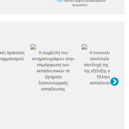
Πηγή:
Εθνικό Αρχείο Διδακτορικών
Διατριβών
.
κές πρακτικές
Η συμβολή του
Η εννοιολογική
γραμματισμού
κινηματογράφου στην
οικολογία και η
επιμόρφωση των
αποδοχή της θεωρίας
εκπαιδευτικών σε
της εξέλιξης από τους
ζητήματα
Έλληνες
διαπολιτισμικής
εκπαιδευτικούς
εκπαίδευσης