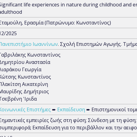
Significant life experiences in nature during childhood and e
adulthood
Σταμούλη, Ερασμία (Πατρώνυμο: Κωνσταντίνος)
12/2025
Πανεπιστήμιο Ιωαννίνων
. Σχολή Επιστημών Αγωγής. Τμήμ
Γαβριλάκης Κωνσταντίνος
Δημητρίου Αναστασία
Λιαράκου Γεωργία
Κώτσης Κωνσταντίνος
Πλακίτση Αικατερίνη
Μαυρίδης Δημήτριος
Τσεβρένη 'Ιριδα
Κοινωνικές Επιστήμες
➨
Εκπαίδευση
➨ Επιστημονικοί τομε
Σημαντικές εμπειρίες ζωής στη φύση; Σύνδεση με τη φύση
συμπεριφορά; Εκπαίδευση για το περιβάλλον και την αειφ