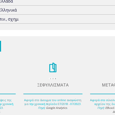
Ελλάδα
Ελληνικά
πιν., σχημ.
ΞΕΦΥΛΛΙΣΜΑΤΑ
ΜΕΤΑ
ψεις της
Αφορά στο άνοιγμα του online αναγνώστη
Αφορά στο σύνολ
ην χρονική
για την χρονική περίοδο 07/2018 - 07/2023.
αρχείου της δι
23.
Πηγή:
Google Analytics
.
Πηγή:
Εθνικό
s
.
Δ