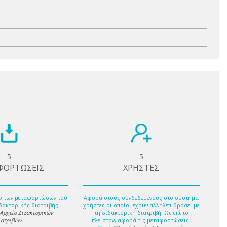
5
5
ΦΟΡΤΩΣΕΙΣ
ΧΡΗΣΤΕΣ
ο των μεταφορτώσων του
Αφορά στους συνδεδεμένους στο σύστημα
δακτορικής διατριβής.
χρήστες οι οποίοι έχουν αλληλεπιδράσει με
 Αρχείο Διδακτορικών
τη διδακτορική διατριβή. Ως επί το
ιατριβών
.
πλείστον, αφορά τις μεταφορτώσεις.