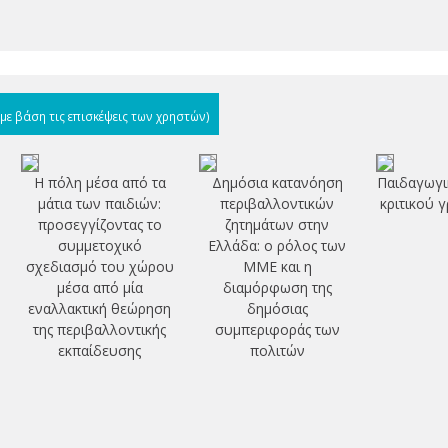
(με βάση τις επισκέψεις των χρηστών)
Η πόλη μέσα από τα
Δημόσια κατανόηση
Παιδαγωγι
μάτια των παιδιών:
περιβαλλοντικών
κριτικού 
προσεγγίζοντας το
ζητημάτων στην
συμμετοχικό
Ελλάδα: ο ρόλος των
σχεδιασμό του χώρου
ΜΜΕ και η
μέσα από μία
διαμόρφωση της
εναλλακτική θεώρηση
δημόσιας
της περιβαλλοντικής
συμπεριφοράς των
εκπαίδευσης
πολιτών