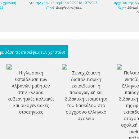
ην χρονική
για την χρονική περίοδο 07/2018 - 07/2023.
αρχείου της δι
23.
Πηγή:
Google Analytics
.
Πηγή:
Εθνικό
s
.
Δ
(με βάση τις επισκέψεις των χρηστών)
Η γλωσσική
Συνεχιζόμενη
Πολυπο
εκπαίδευση των
διαπολιτισμική
εκπαίδ
Αλβανών μαθητών
εκπαίδευση: η
Ελληνικ
στην Ελλάδα:
παιδαγωγική και
παιδαγ
κυβερνητικές πολιτικές
διδακτική ετοιμότητα
διδακτική
και οικογενειακές
του δασκάλου στο
της δρ
στρατηγικές
σύγχρονο ελληνικό
εκπαιδε
σχολείο
στόχο 
σχολική 
μαθη
πολι