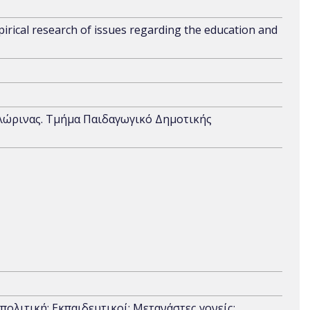
pirical research of issues regarding the education and
λώρινας. Τμήμα Παιδαγωγικό Δημοτικής
πολιτική; Εκπαιδευτικοί; Μετανάστες γονείς;