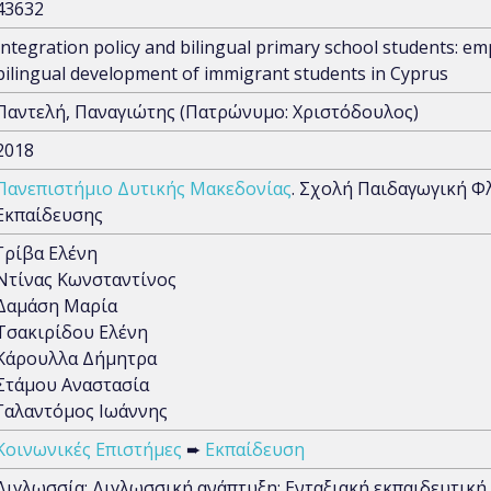
43632
Integration policy and bilingual primary school students: em
bilingual development of immigrant students in Cyprus
Παντελή, Παναγιώτης (Πατρώνυμο: Χριστόδουλος)
2018
Πανεπιστήμιο Δυτικής Μακεδονίας
. Σχολή Παιδαγωγική Φ
Εκπαίδευσης
Γρίβα Ελένη
Ντίνας Κωνσταντίνος
Δαμάση Μαρία
Τσακιρίδου Ελένη
Κάρουλλα Δήμητρα
Στάμου Αναστασία
Γαλαντόμος Ιωάννης
Κοινωνικές Επιστήμες
➨
Εκπαίδευση
Διγλωσσία; Διγλωσσική ανάπτυξη; Ενταξιακή εκπαιδευτική 