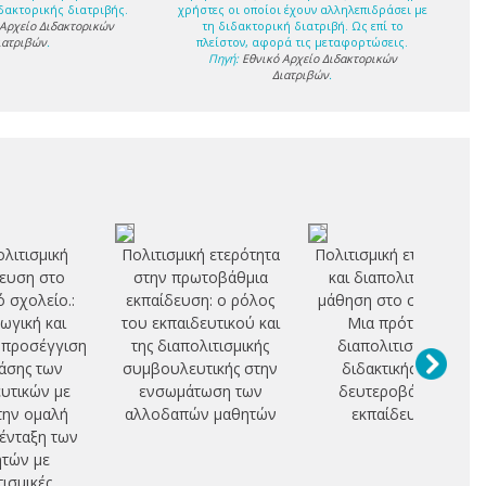
δακτορικής διατριβής.
χρήστες οι οποίοι έχουν αλληλεπιδράσει με
 Αρχείο Διδακτορικών
τη διδακτορική διατριβή. Ως επί το
ιατριβών
.
πλείστον, αφορά τις μεταφορτώσεις.
Πηγή:
Εθνικό Αρχείο Διδακτορικών
Διατριβών
.
λιτισμική
Πολιτισμική ετερότητα
Πολιτισμική ετερότητα
ευση στο
στην πρωτοβάθμια
και διαπολιτισμική
ό σχολείο.:
εκπαίδευση: ο ρόλος
μάθηση στο σχολείο.
ωγική και
του εκπαιδευτικού και
Μια πρόταση
 προσέγγιση
της διαπολιτισμικής
διαπολιτισμικής
άσης των
συμβουλευτικής στην
διδακτικής στη
υτικών με
ενσωμάτωση των
δευτεροβάθμια
την ομαλή
αλλοδαπών μαθητών
εκπαίδευση
ένταξη των
τών με
τισμικές