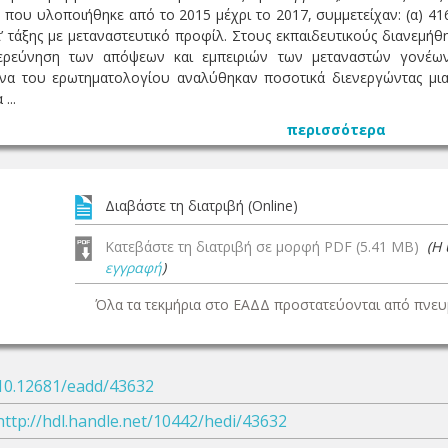
που υλοποιήθηκε από το 2015 μέχρι το 2017, συμμετείχαν: (α) 416
Στ’ τάξης με μεταναστευτικό προφίλ. Στους εκπαιδευτικούς διανεμήθ
ιερεύνηση των απόψεων και εμπειριών των μεταναστών γονέων
ένα του ερωτηματολογίου αναλύθηκαν ποσοτικά διενεργώντας μια
...
περισσότερα
Διαβάστε τη διατριβή (Online)
Κατεβάστε τη διατριβή σε μορφή PDF (5.41 MB)
(Η
εγγραφή
)
Όλα τα τεκμήρια στο ΕΑΔΔ προστατεύονται από πνευμ
10.12681/eadd/43632
http://hdl.handle.net/10442/hedi/43632