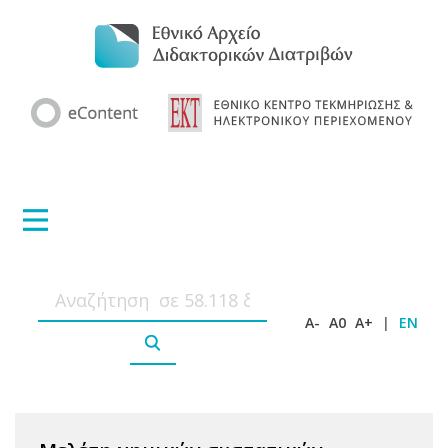
A-
A0
A+
|
EN