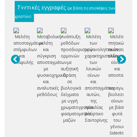
Σχετικές εγγραφές
(με βάση τις επισκέψεις των
χρηστών)
Μελέτη
Μεταβολική
Ανάπτυξη
Μελέτη
Μελέτη
Τα
αποσταγμάτων
μελέτη
μεθόδων
των
πτητικών
πο
στέμφυλων
και
προσδιορισμού
οργανοληπτικών
συστατικών
πρ
και
σύγκριση
ορμονών
χαρακτηριστικών
ελληνικών
σταφυλής
αποσταγμάτων
με
των
οίνων
επ
με
αυξητική
λευκών
και
με
φυσικοχημικές
δράση
οίνων
αποσταγμάτω
φα
και
σε
και
-
ε
αναλυτικές
βιολογικά
αποσταγμάτων
παραγωγή
μ
μεθόδους
δείγματα
αυτών,
βιολειτουργι
με υγρή
της
οίνων
χρωματογραφία-
ποικιλίας
με βάση
πο
φασματομετρία
Ασύρτικο
φυτά
ελ
μαζών
Σαντορίνης
του
μ
γένους
τα
Sideritis
ιχ