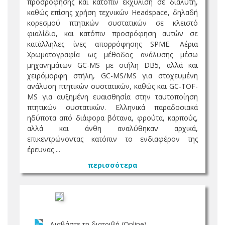
προσρόφησης και κατόπιν εκχύλιση σε διαλύτη,
καθώς επίσης χρήση τεχνικών Headspace, δηλαδή
κορεσμού πτητικών συστατικών σε κλειστό
φιαλίδιο, και κατόπιν προσρόφηση αυτών σε
κατάλληλες ίνες απορρόφησης SPME. Αέρια
Χρωματογραφία ως μέθοδος ανάλυσης μέσω
μηχανημάτων GC-MS με στήλη DB5, αλλά και
χειρόμορφη στήλη, GC-MS/MS για στοχευμένη
ανάλυση πτητικών συστατικών, καθώς και GC-TOF-
MS για αυξημένη ευαισθησία στην ταυτοποίηση
πτητικών συστατικών. Ελληνικά παραδοσιακά
ηδύποτα από διάφορα βότανα, φρούτα, καρπούς,
αλλά και άνθη αναλύθηκαν αρχικά,
επικεντρώνοντας κατόπιν το ενδιαφέρον της
έρευνας ...
περισσότερα
Διαβάστε τη διατριβή (Online)