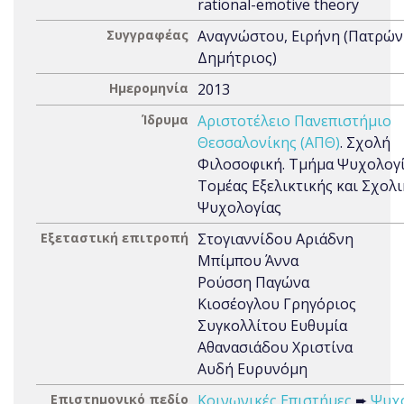
rational-emotive theory
Συγγραφέας
Αναγνώστου, Ειρήνη (Πατρών
Δημήτριος)
Ημερομηνία
2013
Ίδρυμα
Αριστοτέλειο Πανεπιστήμιο
Θεσσαλονίκης (ΑΠΘ)
. Σχολή
Φιλοσοφική. Τμήμα Ψυχολογί
Τομέας Εξελικτικής και Σχολ
Ψυχολογίας
Εξεταστική επιτροπή
Στογιαννίδου Αριάδνη
Μπίμπου Άννα
Ρούσση Παγώνα
Κιοσέογλου Γρηγόριος
Συγκολλίτου Ευθυμία
Αθανασιάδου Χριστίνα
Αυδή Ευρυνόμη
Επιστημονικό πεδίο
Κοινωνικές Επιστήμες
➨
Ψυχ