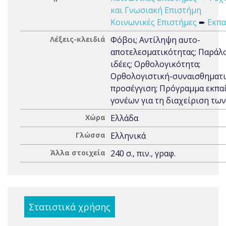
και Γνωσιακή Επιστήμη
Κοινωνικές Επιστήμες
➨
Εκπα
Λέξεις-κλειδιά
Φόβοι; Αντίληψη αυτο-
αποτελεσματικότητας; Παράλ
ιδέες; Ορθολογικότητα;
Ορθολογιστική-συναισθηματ
προσέγγιση; Πρόγραμμα εκπα
γονέων για τη διαχείριση τω
Χώρα
Ελλάδα
Γλώσσα
Ελληνικά
Άλλα στοιχεία
240 σ., πιν., γραφ.
Στατιστικά χρήσης