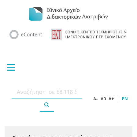
A-
A0
A+
|
EN