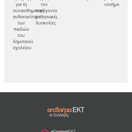
για τη
τον
νοσήματα
σ
συναισθηματική
παράγοντα
ε
ανθεκτικότητα
μαθησιακές
των
δυσκολίες
π
παιδιών
του
δημοτικού
σχολείου