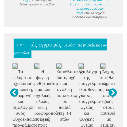
Διδακτορικών Διατριβών
.
Ως επί το πλείστον, αφορά
τις μεταφορτώσεις.
Πηγή:
Εθνικό Αρχείο
Διδακτορικών Διατριβών
.
Σχετικές εγγραφές
(με βάση τις επισκέψεις των
χρηστών)
Τα
H
Καταθλιπτική
Αξιολόγηση
Άγχος,
φιλαράκια:
ψυχική
διαταραχή
της
κατάθλιψη,
συ
σχεδιασμός,
ανθεκτικότητα
και
επαγγελματικής
σωματοποίησ
ν
κατασκευή,
παιδιών
σχολική
εξουθένωσης
και
εφαρμογή
σχολικής
δυσλειτουργία
στους
ποιότητα
και
ηλικίας
σε
επαγγελματίες
ζωής
αξιολόγηση
και η
παιδιά
υγείας
στους
ενός
διαφοροποίησή
10 - 14
και
ασθενείς
ψυχοεκπαιδευτικού
τους ως
ετών
ψυχικής
με
προγράμματος
προς
υγείας
ρευματικά