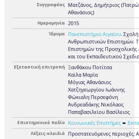
Συγγραφέας
Ματζάνος, Δημήτριος (Πατρώ
Αθανάσιος)
Ημερομηνία
2015
Ίδρυμα
Πανεπιστήμιο Αιγαίου
. Σχολή
Ανθρωπιστικών Επιστημών. 
Επιστημών της Προσχολικής
και του Εκπαιδευτικού Σχεδι
Εξεταστική επιτροπή
Ξανθάκου Ποτίτσα
Καϊλα Μαρία
Μόγιας Αθανάσιος
Χατζηγεωργίου Ιωάννης
Φώκιαλη Περσεφόνη
Ανδρεαδάκης Νικόλαος
Παπαβασιλείου Βασίλειος
Επιστημονικό πεδίο
Κοινωνικές Επιστήμες
➨
Εκπα
Λέξεις-κλειδιά
Προστατευόμενες περιοχές; Α