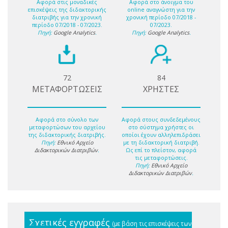
Αφορά στις μοναδικές
Αφορά στο άνοιγμα του
επισκέψεις της διδακτορικής
online αναγνώστη για την
διατριβής για την χρονική
χρονική περίοδο 07/2018 -
περίοδο 07/2018 - 07/2023.
07/2023.
Πηγή:
Google Analytics
.
Πηγή:
Google Analytics
.
72
84
ΜΕΤΑΦΟΡΤΩΣΕΙΣ
ΧΡΗΣΤΕΣ
Αφορά στο σύνολο των
Αφορά στους συνδεδεμένους
μεταφορτώσων του αρχείου
στο σύστημα χρήστες οι
της διδακτορικής διατριβής.
οποίοι έχουν αλληλεπιδράσει
Πηγή:
Εθνικό Αρχείο
με τη διδακτορική διατριβή.
Διδακτορικών Διατριβών
.
Ως επί το πλείστον, αφορά
τις μεταφορτώσεις.
Πηγή:
Εθνικό Αρχείο
Διδακτορικών Διατριβών
.
Σχετικές εγγραφές
(με βάση τις επισκέψεις των