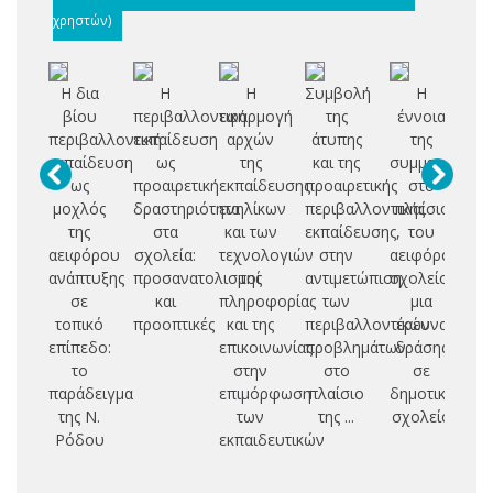
χρηστών)
Η δια
Η
Η
Συμβολή
Η
Σ
βίου
περιβαλλοντική
εφαρμογή
της
έννοια
μα
περιβαλλοντική
εκπαίδευση
αρχών
άτυπης
της
μα
εκπαίδευση
ως
της
και της
συμμετοχής
απ
ως
προαιρετική
εκπαίδευσης
προαιρετικής
στο
μοχλός
δραστηριότητα
ενηλίκων
περιβαλλοντικής
πλαίσιο
πε
της
στα
και των
εκπαίδευσης,
του
αειφόρου
σχολεία:
τεχνολογιών
στην
αειφόρου
πε
ανάπτυξης
προσανατολισμοί
της
αντιμετώπιση
σχολείου:
π
σε
και
πληροφορίας
των
μια
τοπικό
προοπτικές
και της
περιβαλλοντικών
έρευνα
α
επίπεδο:
επικοινωνίας
προβλημάτων
δράσης
σ
το
στην
στο
σε
τ
παράδειγμα
επιμόρφωση
πλαίσιο
δημοτικό
π
της Ν.
των
της ...
σχολείο
πε
Ρόδου
εκπαιδευτικών
εκ
σ