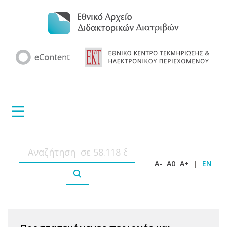
A-
A0
A+
|
EN