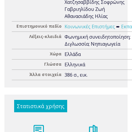
Χατζησαββίδης Σοφρώνης
Γαβριηλίδου Ζωή
Αθανασιάδης Ηλίας
Επιστημονικό πεδίο
Κοινωνικές Επιστήμες
➨
Εκπα
Λέξεις-κλειδιά
Φωνημική συνειδητοποίηση;
Διγλωσσία; Νηπιαγωγεία
Χώρα
Ελλάδα
Γλώσσα
Ελληνικά
Άλλα στοιχεία
386 σ., εικ.
Στατιστικά χρήσης