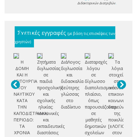
Διδακτορικών Διατριβών
.
Σχετικές εγγραφές
(με βάση τις επισκέψεις των
χρηστών)
Η
Ζητήματα
ΔιάΛογος:
Διαταραχές
Τα
ΔΟΜΗ
διγλωσσίας
διγλωσσία
λόγου
λόγια
αξ
ΚΑΙ Η
σε
και
σε
στοιχεία
ΛΕΙΤΟΥΡΓΙΑ
παιδιά
διδασκαλία
δίγλωσσο
στη
εκ
ΤΟΥ
προσχολικής
δεύτερης
διαπολιτισμικό
νεανική
ΝΑΥΤΙΚΟΥ
και
γλώσσας
πλαίσιο,
επικοινωνία:
Ε
ΚΑΤΑ
σχολικής
στο
όπως
κοινωνιοπραγ
κ
ΤΗΝ
ηλικίας:
διαδίκτυο
παρουσιάζονται
διερεύνηση
δι
ΚΑΠΟΔΙΣΤΡΙΑΚΗ
κοινωνικές
σε
της
ΠΕΡΙΟΔΟ:
και
μαθητές
ποικιλίας
απ
ΤΑ
εκπαιδευτικές
δημοτικών
[±ΛΟΓΙΟ]
ΧΡΟΝΙΑ
διαστάσεις
σχολείων
στον
κ