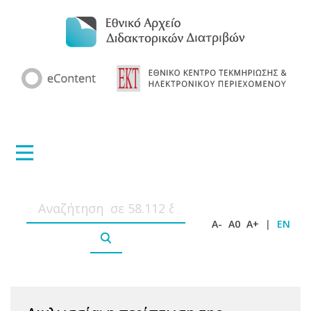
A-
A0
A+
|
EN