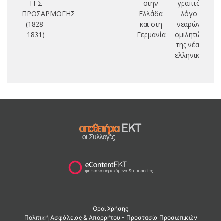
ΤΗΣ
στην
γραπτό
κα
ΠΡΟΣΑΡΜΟΓΗΣ
Ελλάδα
λόγο
π
(1828-
και στη
νεαρών
1831)
Γερμανία
ομιλητών
της νέας
ελληνικής