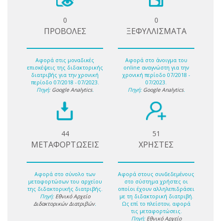
0
0
ΠΡΟΒΟΛΕΣ
ΞΕΦΥΛΛΙΣΜΑΤΑ
Αφορά στις μοναδικές
Αφορά στο άνοιγμα του
επισκέψεις της διδακτορικής
online αναγνώστη για την
διατριβής για την χρονική
χρονική περίοδο 07/2018 -
περίοδο 07/2018 - 07/2023.
07/2023.
Πηγή:
Google Analytics
.
Πηγή:
Google Analytics
.
44
51
ΜΕΤΑΦΟΡΤΩΣΕΙΣ
ΧΡΗΣΤΕΣ
Αφορά στο σύνολο των
Αφορά στους συνδεδεμένους
μεταφορτώσων του αρχείου
στο σύστημα χρήστες οι
της διδακτορικής διατριβής.
οποίοι έχουν αλληλεπιδράσει
Πηγή:
Εθνικό Αρχείο
με τη διδακτορική διατριβή.
Διδακτορικών Διατριβών
.
Ως επί το πλείστον, αφορά
τις μεταφορτώσεις.
Πηγή:
Εθνικό Αρχείο