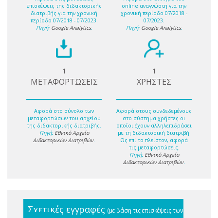
επισκέψεις της διδακτορικής
online αναγνώστη για την
διατριβής για την χρονική
χρονική περίοδο 07/2018 -
περίοδο 07/2018 - 07/2023.
07/2023.
Πηγή:
Google Analytics
.
Πηγή:
Google Analytics
.
1
1
ΜΕΤΑΦΟΡΤΩΣΕΙΣ
ΧΡΗΣΤΕΣ
Αφορά στο σύνολο των
Αφορά στους συνδεδεμένους
μεταφορτώσων του αρχείου
στο σύστημα χρήστες οι
της διδακτορικής διατριβής.
οποίοι έχουν αλληλεπιδράσει
Πηγή:
Εθνικό Αρχείο
με τη διδακτορική διατριβή.
Διδακτορικών Διατριβών
.
Ως επί το πλείστον, αφορά
τις μεταφορτώσεις.
Πηγή:
Εθνικό Αρχείο
Διδακτορικών Διατριβών
.
Σχετικές εγγραφές
(με βάση τις επισκέψεις των