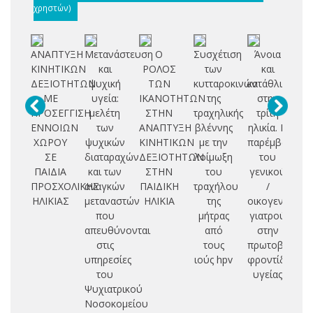
χρηστών)
ΑΝΑΠΤΥΞΗ
Μετανάστευση
Ο
Συσχέτιση
Άνοια
Να
ΚΙΝΗΤΙΚΩΝ
και
ΡΟΛΟΣ
των
και
πε
ΔΕΞΙΟΤΗΤΩΝ
ψυχική
ΤΩΝ
κυτταροκινών
κατάθλιψη
ΜΕ
υγεία:
ΙΚΑΝΟΤΗΤΩΝ
της
στην
κα
ΠΡΟΣΕΓΓΙΣΗ
μελέτη
ΣΤΗΝ
τραχηλικής
τρίτη
λε
ΕΝΝΟΙΩΝ
των
ΑΝΑΠΤΥΞΗ
βλέννης
ηλικία. Η
ΧΩΡΟΥ
ψυχικών
ΚΙΝΗΤΙΚΩΝ
με την
παρέμβαση
ασ
ΣΕ
διαταραχών
ΔΕΞΙΟΤΗΤΩΝ
λοίμωξη
του
ΠΑΙΔΙΑ
και των
ΣΤΗΝ
του
γενικού
σ
ΠΡΟΣΧΟΛΙΚΗΣ
αναγκών
ΠΑΙΔΙΚΗ
τραχήλου
/
δ
ΗΛΙΚΙΑΣ
μεταναστών
ΗΛΙΚΙΑ
της
οικογενειακο
τ
που
μήτρας
γιατρού
απευθύνονται
από
στην
στις
τους
πρωτοβάθμια
υπηρεσίες
ιούς hpv
φροντίδα
του
υγείας
Ψυχιατρικού
Νοσοκομείου