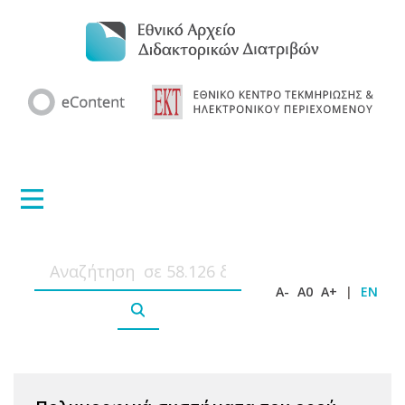
A-
A0
A+
|
EN