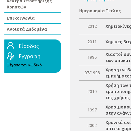
Κέντρο Υποστήριξης
Χρηστών
Ημερομηνία
Τίτλος
Επικοινωνία
2012
Χημειοκίνες
Ανοικτά Δεδομένα
2011
Χημικές δι
Είσοδος
Χιαστοί σύν
Εγγραφή
1996
των υποκατ
Ξέχασα τον κωδικό
Χρήση ινωδ
07/1998
εμπυήματο
Χρήση των τ
2010
τροποποιημ
της χρήσης
Χρησιμοποι
1997
στην ανάγν
Χρονικά αν
2002
οπτικό χαρ