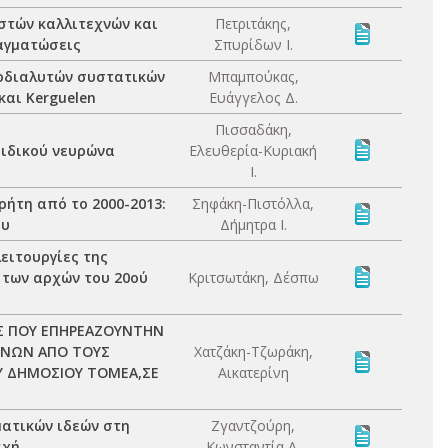
στών καλλιτεχνών και
Πετριτάκης,
ραγματώσεις
Σπυρίδων Ι.
τοδιαλυτών συστατικών
Μπαμπούκας,
και Kerguelen
Ευάγγελος Δ.
Πισσαδάκη,
μιδικού νευρώνα
Ελευθερία-Κυριακή
Ι.
ρήτη από το 2000-2013:
Σηφάκη-Πιστόλλα,
ου
Δήμητρα Ι.
ειτουργίες της
 των αρχών του 20ού
Κριτσωτάκη, Δέσπω
ΕΣ ΠΟΥ ΕΠΗΡΕΑΖΟΥΝΤΗΝ
ΕΝΩΝ ΑΠΟ ΤΟΥΣ
Χατζάκη-Τζωράκη,
ΟΥ ΔΗΜΟΣΙΟΥ ΤΟΜΕΑ,ΣΕ
Αικατερίνη
ματικών ιδεών στη
Ζγαντζούρη,
αχή
Κωνσταντία Α.