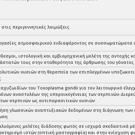
 στις περιγεννητικές λοιμώξεις
εργασίες ατμοσφαιρικού ενδιαφέροντος σε συσσωματώματα 
δεσμοι, ιστολογική και εμβιομηχανική μελέτη της αντοχής κ
άστατών τους στην σταθερότητα της άρθρωσης του γόνατος
ολυτικών ουσιών στη θεραπεία των επιπλεγμένων υπεζωκοτι
ς
αχυζωιδίων του Toxoplasma gondii για τον λειτουργικό έλεγ
ένων αναστολέων της υπεροικογένειας των σερπινών-Διερε
 των σερπινών ως αντιπαρασιτικών ουσιών
ήση γλωσσικών αναπτυξιακών δεδομένων στη διάγνωση των 
ωση
αλυόμενες μελέτες διάδοσης φωτός σε ισχυρά σκεδαστικά μ
ακτηρισμό ιστών (οπτική μαστογραφία) και στην ενίσχυση φ