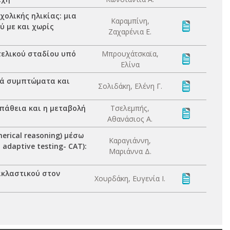
ολικής ηλικίας: μια
Καραμπίνη,
ύ με και χωρίς
Ζαχαρένια Ε.
τελικού σταδίου υπό
Μπρουχάτσκαϊα,
Ελίνα
κά συμπτώματα και
Σολιδάκη, Ελένη Γ.
πάθεια και η μεταβολή
Τσελεμπής,
Αθανάσιος Α.
rical reasoning) μέσω
Καραγιάννη,
daptive testing- CAT):
Μαριάννα Δ.
ακλαστικού στον
Χουρδάκη, Ευγενία Ι.