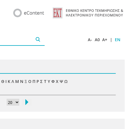
A-
A0
A+
|
EN
Θ
Ι
Κ
Λ
Μ
Ν
Ξ
Ο
Π
Ρ
Σ
Τ
Υ
Φ
Χ
Ψ
Ω