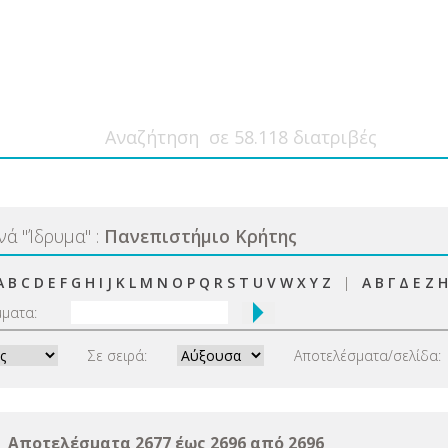
ανά
"
Ίδρυμα
"
:
Πανεπιστήμιο Κρήτης
A
B
C
D
E
F
G
H
I
J
K
L
M
N
O
P
Q
R
S
T
U
V
W
X
Y
Z
|
Α
Β
Γ
Δ
Ε
Ζ
Η
μματα:
Σε σειρά:
Αποτελέσματα/σελίδα:
Αποτελέσματα 2677 έως 2696 από 2696