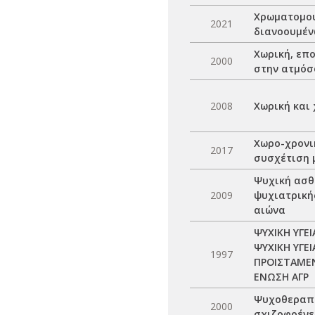
Χρωματομου
2021
διανοουμέν
Χωρική, επ
2000
στην ατμόσφ
2008
Χωρική και
Χωρο-χρονικ
2017
συσχέτιση 
Ψυχική ασθέ
2009
ψυχιατρική
αιώνα
ΨΥΧΙΚΗ ΥΓΕ
ΨΥΧΙΚΗ ΥΓΕ
1997
ΠΡΟΙΣΤΑΜΕΝ
ΕΝΩΣΗ ΑΓΡ
Ψυχοθεραπε
2000
σχιζοφρένε