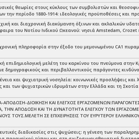
σικές θεωρίες στους κύκλους των συμβολιστών και θεοσοφι
ων την περίοδο 1880-1914: ιδεολογικές προϋποθέσεις και π
οχική και διαχρονική διακύμανση όξινων και ακλαλικών υδα
αιρα του Νοτίου Ινδικού Ωκεανού: νησιά Amstedam, Crozet 
 χρονική πληροφορία στην έξοδο του μεμονωμένου CA1 πυρα
ή επιδημιολογική μελέτη του καρκίνου του πνεύμονα στην Κ
με δημογραφικούς και περιβαλλοντικούς παράγοντες κινδύν
νεια και ψυχιατρική νοσηλεία: κοινωνικές προσλήψεις και λ
ς και των ψυχιατρικών ιδρυμάτων στην Ελλάδα και τη Σκοτία
ΙΑ-ΑΠΟΔΟΣΗ-ΔΙΟΙΚΗΣΗ ΚΑΙ ΕΛΕΓΧΟΣ ΕΡΓΑΖΟΜΕΝΩΝ:ΠΑΡΑΓΟΝΤ
ΙΑ, ΤΗΝ ΑΠΟΔΟΣΗ ΚΑΙ ΤΗ ΔΥΝΑΤΟΤΗΤΑ ΕΛΕΓΧΟΥ ΤΩΝ ΕΡΓΑΖΟΜ
ΟΥΣ ΤΟΥΣ.ΜΕΛΕΤΗ ΣΕ ΕΠΙΧΕΙΡΗΣΕΙΣ ΤΟΥ ΕΥΡΥΤΕΡΟΥ ΕΛΛΗΝΙΚ
υτικές διαδικασίες στις ψυχώσεις: η γένεση των παραληρη
ια παρανοϊκού τύπου και στη σχιζοσυναισθηματική διαταρ