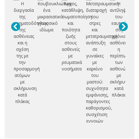
Η
Κουβουκλιώτικα:
Άγχος,
Μετατραυματική
Η
Ψυ
διεργασία
ένα
κατάθλιψη,
διαταραχή
αντίληψη
δι
της
μικρασιατικό
σωματοποίηση
του
του
νοηματοδότησης
γλωσσικό
και
στρες
εαυτού
χ
της
ιδίωμα
ποιότητα
και
στη
νε
ασθένειας
ζωής
μετατραυματική
χρόνια
ν
και η
στους
ανάπτυξη
ασθένεια:
σχέση
ασθενείς
σε
η
της με
με
γυναίκες
περίπτωση
την
ρευματικά
με
των
προσαρμογή
νοσήματα
καρκίνο
ασθενών
ατόμων
του
με
με
μαστού:
σκλήρυνση
σκλήρυνση
συχνότητα
κατά
κατά
εμφάνισης,
πλάκας
πλάκας
παράγοντες
καθορισμού,
συσχέτιση
εννοιών