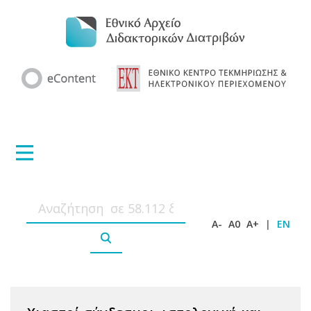
A-
A0
A+
|
EN