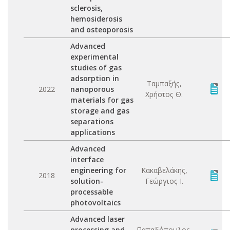
sclerosis,
hemosiderosis
and osteoporosis
Advanced
experimental
studies of gas
adsorption in
Ταμπαξής,
2022
nanoporous
Χρήστος Θ.
materials for gas
storage and gas
separations
applications
Advanced
interface
engineering for
Κακαβελάκης,
2018
solution-
Γεώργιος Ι.
processable
photovoltaics
Advanced laser
processing and
Παπαδόπουλος,