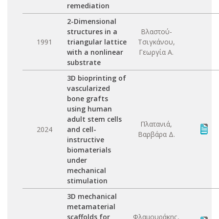
remediation
2-Dimensional
structures in a
Βλαστού-
1991
triangular lattice
Τσιγκάνου,
with a nonlinear
Γεωργία Α.
substrate
3D bioprinting of
vascularized
bone grafts
using human
adult stem cells
Πλατανιά,
2024
and cell-
Βαρβάρα Δ.
instructive
biomaterials
under
mechanical
stimulation
3D mechanical
metamaterial
scaffolds for
Φλαμουράκης,