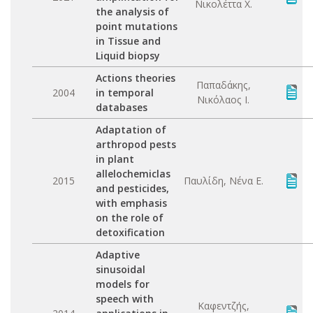
Νικολέττα Χ.
the analysis of
point mutations
in Tissue and
Liquid biopsy
Actions theories
Παπαδάκης,
2004
in temporal
Νικόλαος Ι.
databases
Adaptation of
arthropod pests
in plant
allelochemiclas
2015
Παυλίδη, Νένα Ε.
and pesticides,
with emphasis
on the role of
detoxification
Adaptive
sinusoidal
models for
speech with
Καφεντζής,