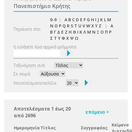
Πανεπιστήμιο Κρήτης
0-9
|
A
B
C
D
E
F
G
H
I
J
K
L
M
N
O
P
Q
R
S
T
U
V
W
X
Y
Z
|
Α
Πηγαίνετε στο:
Β
Γ
Δ
Ε
Ζ
Η
Θ
Ι
Κ
Λ
Μ
Ν
Ξ
Ο
Π
Ρ
Σ
Τ
Υ
Φ
Χ
Ψ
Ω
ή εισάγετε λίγα αρχικά γράμματα:
Ταξινόμηση ανά:
Σε σειρά:
Αποτελέσματα/σελίδα:
Αποτελέσματα 1 έως 20
επόμενο >
από 2696
Κείμενο
Ημερομηνία
Τίτλος
Συγγραφέας
Διατριβή