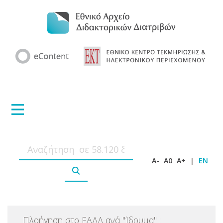
A-
A0
A+
|
EN
Πλοήγηση στο ΕΑΔΔ ανά
"
Ίδρυμα
"
: