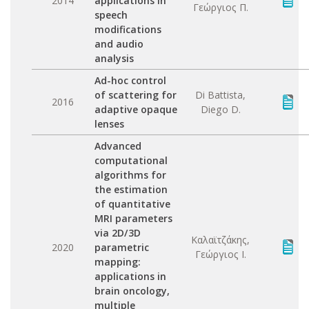
2014
applications in
Γεώργιος Π.
speech
modifications
and audio
analysis
Ad-hoc control
of scattering for
Di Battista,
2016
adaptive opaque
Diego D.
lenses
Advanced
computational
algorithms for
the estimation
of quantitative
MRI parameters
via 2D/3D
Καλαϊτζάκης,
2020
parametric
Γεώργιος Ι.
mapping:
applications in
brain oncology,
multiple