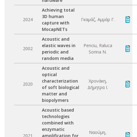
hardware
Achieving total
3D human
2024
Γκαμάζ, Αμμάρ Γ.
capture with
MocapNETs
Acoustic and
elastic waves in
Penciu, Raluca
2002
periodic and
Sorina N.
random media
Acoustic and
optical
characterization
Χρονάκη,
2020
of soft biological
Δήμητρα Ι.
matter and
biopolymers
Acoustic based
technologies
combined with
enzymatic
Ναούμη,
2021
amplification for