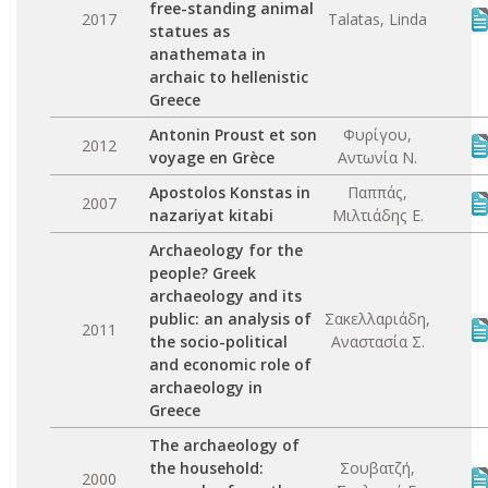
free-standing animal
2017
Talatas, Linda
statues as
anathemata in
archaic to hellenistic
Greece
Antonin Proust et son
Φυρίγου,
2012
voyage en Grèce
Αντωνία Ν.
Apostolos Konstas in
Παππάς,
2007
nazariyat kitabi
Μιλτιάδης Ε.
Archaeology for the
people? Greek
archaeology and its
public: an analysis of
Σακελλαριάδη,
2011
the socio-political
Αναστασία Σ.
and economic role of
archaeology in
Greece
The archaeology of
the household:
Σουβατζή,
2000