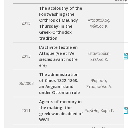
The acolouthy of the
Footwashing (the
Orthros of Maundy
Αποστολός,
2015
Thursday) in the
Φώτιος Κ.
Greek-Orthodox
tradition
L'activité textile en
Attique (Ve et IVe
Σπαντιδάκη,
2013
siècles avant notre
Στέλλα Κ.
ère)
The administration
of Chios 1822-1868:
Ψαρρού,
06/2003
an Aegean Island
Σταυρούλα Λ.
under Ottoman rule
Agents of memory in
the making: the
2011
Ροβίθη, Χαρά Γ.
greek war-disabled of
WWII