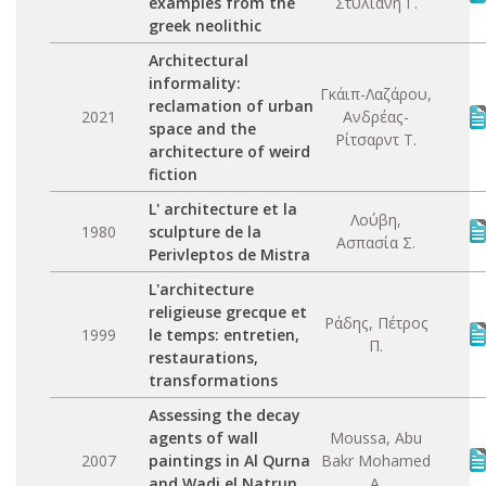
examples from the
Στυλιανή Γ.
greek neolithic
Architectural
informality:
Γκάιπ-Λαζάρου,
reclamation of urban
2021
Ανδρέας-
space and the
Ρίτσαρντ Τ.
architecture of weird
fiction
L' architecture et la
Λούβη,
1980
sculpture de la
Ασπασία Σ.
Perivleptos de Mistra
L'architecture
religieuse grecque et
Ράδης, Πέτρος
1999
le temps: entretien,
Π.
restaurations,
transformations
Assessing the decay
agents of wall
Moussa, Abu
2007
paintings in Al Qurna
Bakr Mohamed
and Wadi el Natrun
A.