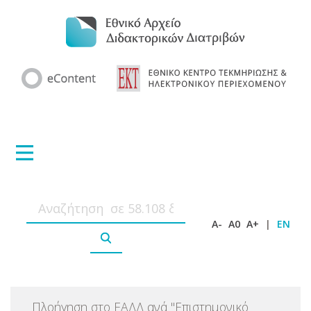
A-
A0
A+
|
EN
Πλοήγηση στο ΕΑΔΔ ανά
"
Επιστημονικό