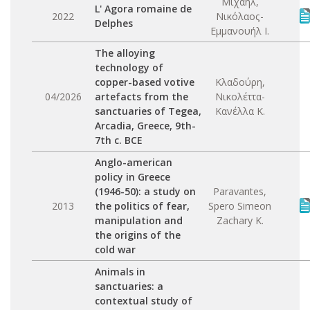
Μιχαήλ,
L' Agora romaine de
2022
Νικόλαος-
Delphes
Εμμανουήλ Ι.
The alloying
technology of
copper-based votive
Κλαδούρη,
04/2026
artefacts from the
Νικολέττα-
sanctuaries of Tegea,
Κανέλλα Κ.
Arcadia, Greece, 9th-
7th c. BCE
Anglo-american
policy in Greece
(1946-50): a study on
Paravantes,
2013
the politics of fear,
Spero Simeon
manipulation and
Zachary K.
the origins of the
cold war
Animals in
sanctuaries: a
contextual study of