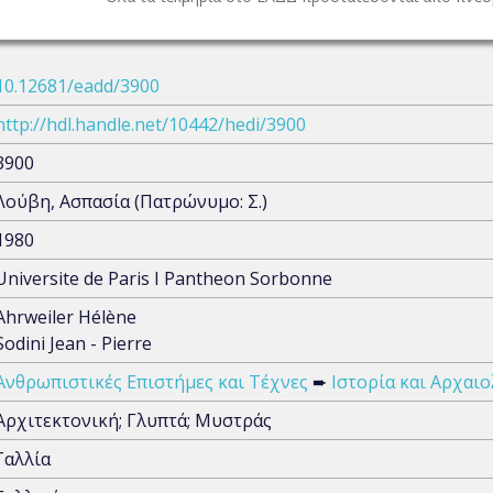
10.12681/eadd/3900
http://hdl.handle.net/10442/hedi/3900
3900
Λούβη, Ασπασία (Πατρώνυμο: Σ.)
1980
Universite de Paris I Pantheon Sorbonne
Ahrweiler Hélène
Sodini Jean - Pierre
Ανθρωπιστικές Επιστήμες και Τέχνες
➨
Ιστορία και Αρχαιο
Αρχιτεκτονική; Γλυπτά; Μυστράς
Γαλλία