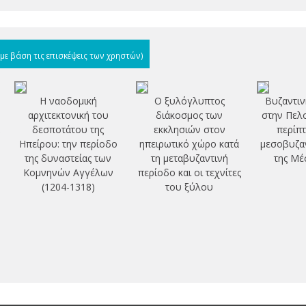
(με βάση τις επισκέψεις των χρηστών)
υ
Η ναοδομική
Ο ξυλόγλυπτος
Βυζαντιν
αρχιτεκτονική του
διάκοσμος των
στην Πελ
δεσποτάτου της
εκκλησιών στον
περίπ
Ηπείρου: την περίοδο
ηπειρωτικό χώρο κατά
μεσοβυζα
της δυναστείας των
τη μεταβυζαντινή
της Μέ
Κομνηνών Αγγέλων
περίοδο και οι τεχνίτες
(1204-1318)
του ξύλου