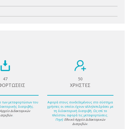
47
50
ΦΟΡΤΩΣΕΙΣ
ΧΡΗΣΤΕΣ
ο των μεταφορτώσων του
Αφορά στους συνδεδεμένους στο σύστημα
δακτορικής διατριβής.
χρήστες οι οποίοι έχουν αλληλεπιδράσει με
 Αρχείο Διδακτορικών
τη διδακτορική διατριβή. Ως επί το
ιατριβών
.
πλείστον, αφορά τις μεταφορτώσεις.
Πηγή:
Εθνικό Αρχείο Διδακτορικών
Διατριβών
.