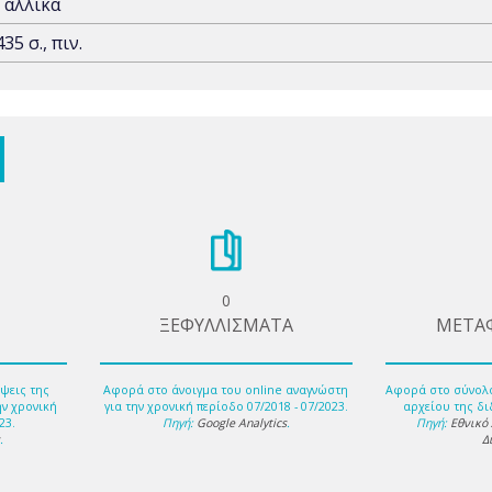
Γαλλικά
435 σ., πιν.
0
ΞΕΦΥΛΛΙΣΜΑΤΑ
ΜΕΤΑ
ψεις της
Αφορά στο άνοιγμα του online αναγνώστη
Αφορά στο σύνολ
ην χρονική
για την χρονική περίοδο 07/2018 - 07/2023.
αρχείου της δι
23.
Πηγή:
Google Analytics
.
Πηγή:
Εθνικό
s
.
Δ