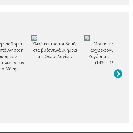
ή ναοδομία
Υλικά και τρόποι δομής
Μοναστηριακή
οπόννησο: η
στα βυζαντινά μνημεία
αρχιτεκτονική στο
τωση των
της Θεσσαλονίκης
Ζαγόρι της Ηπείρου
ντινών ναών
(1430 - 1913)
σα Μάνης