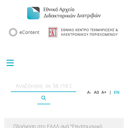
A-
A0
A+
|
EN
Πλοήγηση στο ΕΑΔΔ ανά
"
Επιστημονικό