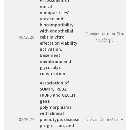
Assessment of
metal
nanoparticles'
uptake and
biocompatibility
with endothelial
Θραψανιώτη, Λυδία-
06/2026
cells in vitro:
Νεφέλη Ε.
effects on viability,
activation,
basement
membrane and
glycocalyx
constitution
Association of
SUMF1, IREB2,
FKBP5 and GLCCΙ1
gene
polymorphisms
with clinical
03/2024
phenotype, disease
Ντέντη, Χαρίκλεια Α.
progression, and