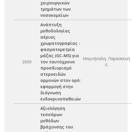
χειρουργικών
τμημάτων των
νοσοκομείων
Aνάπτυξη
μεθοδολογίας
αέριας
χρωματογραφίας -
φασματομετρία
μάζας (GC-MS) για
Μαγνήσαλη, Παρασκευή
2009
τον ταυτόχρονο
Λ.
προσδιορισμό
στεροειδών
ορμονών στον ορό:
εφαρμογή στην
διάγνωση
ενδοκρινοπαθειών
Aξιολόγηση
τεσσάρων
μεθόδων
βράχυνσης του