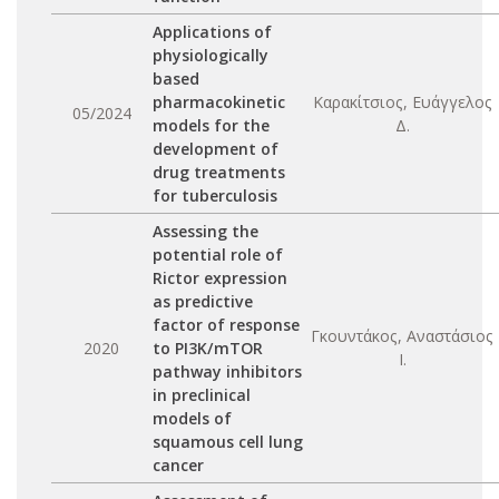
Applications of
physiologically
based
pharmacokinetic
Καρακίτσιος, Ευάγγελος
05/2024
models for the
Δ.
development of
drug treatments
for tuberculosis
Assessing the
potential role of
Rictor expression
as predictive
factor of response
Γκουντάκος, Αναστάσιος
2020
to PI3K/mTOR
Ι.
pathway inhibitors
in preclinical
models of
squamous cell lung
cancer