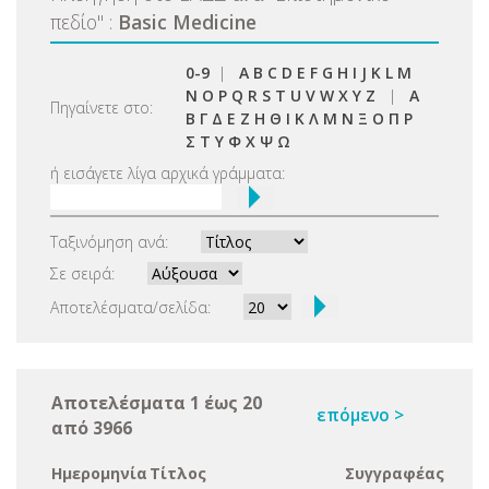
πεδίο
"
:
Basic Medicine
0-9
|
A
B
C
D
E
F
G
H
I
J
K
L
M
N
O
P
Q
R
S
T
U
V
W
X
Y
Z
|
Α
Πηγαίνετε στο:
Β
Γ
Δ
Ε
Ζ
Η
Θ
Ι
Κ
Λ
Μ
Ν
Ξ
Ο
Π
Ρ
Σ
Τ
Υ
Φ
Χ
Ψ
Ω
ή εισάγετε λίγα αρχικά γράμματα:
Ταξινόμηση ανά:
Σε σειρά:
Αποτελέσματα/σελίδα:
Αποτελέσματα 1 έως 20
επόμενο >
από 3966
Ημερομηνία
Τίτλος
Συγγραφέας