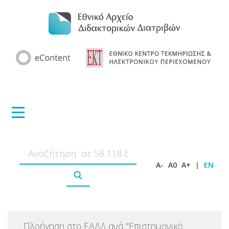
A-
A0
A+
|
EN
Πλοήγηση στο ΕΑΔΔ ανά
"
Επιστημονικό