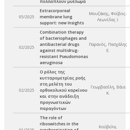
πολλαπλούν μυέλωμα
Extracorporeal
Μουζάκης, Φοίβος-
05/2025
membrane lung
Λεωνίδας Ι.
support: new Insights
Combination therapy
of bacteriophages and
antibacterial drugs
Παρανός, Πασχάλης
02/2025
against multidrug-
Ε.
resistant Pseudomonas
aeruginosa
Ο ρόλος της
κυτταρομετρίας ροής
στη μελέτη του
Γεωρβασίλη, Βάια
02/2025
ορθοκολικού καρκίνου
Κ.
και στην ανάδειξη
προγνωστικών
παραγόντων
The role of
riboswitches in the
Κούβελα,
01/2025
synchronization of