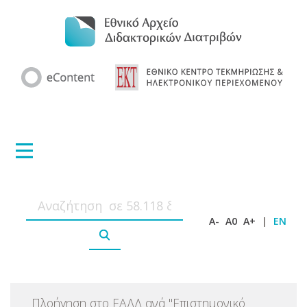
A-
A0
A+
|
EN
Πλοήγηση στο ΕΑΔΔ ανά
"
Επιστημονικό