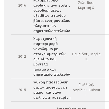
κατάρρευσης-
Σαλτίδου,
2016
ανοδικής ανάπτυξης
Κυριακή Χ.
νανοδομημένων
οξειδίων τιτανίου
βάσει ενός μοντέλου
πλεγματικών
σημειακών ατελειών
Χωροχρονική
συμπεριφορά
νανοδομών μη
στοιχειομετρικών
Παυλίδου, Μαρία
2012
οξειδίων και
Π.
μοντέλα
πλεγματικών
σημειακών ατελειών
Ψυχρή παστερίωση
Γιαλλελή,
υγρών τροφίμων με
2015
Αγγέλικα-Ιωάννα
μικρο- και νανο-
Ι.
σωληνωτή κυτταρίνη