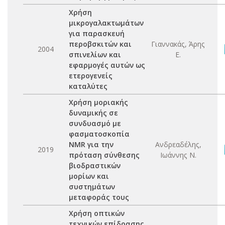
Χρήση
μικρογαλακτωμάτων
για παρασκευή
περοβσκιτών και
Γιαννακάς, Άρης
2004
σπινελίων και
Ε.
εφαρμογές αυτών ως
ετερογενείς
καταλύτες
Χρήση μοριακής
δυναμικής σε
συνδυασμό με
φασματοσκοπία
NMR για την
Ανδρεαδέλης,
2019
πρόταση σύνθεσης
Ιωάννης Ν.
βιοδραστικών
μορίων και
συστημάτων
μεταφοράς τους
Χρήση οπτικών
τεχνικών επίδρασης