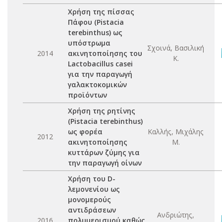
Χρήση της πίσσας
Πάφου (Pistacia
terebinthus) ως
υπόστρωμα
Σχοινά, Βασιλική
2014
ακινητοποίησης του
Κ.
Lactobacillus casei
για την παραγωγή
γαλακτοκομικών
προϊόντων
Χρήση της ρητίνης
(Pistacia terebinthus)
ως φορέα
Καλλής, Μιχάλης
2012
ακινητοποίησης
Μ.
κυττάρων ζύμης για
την παραγωγή οίνων
Χρήση του D-
λεμονενίου ως
μονομερούς
αντιδράσεων
Ανδριώτης,
2016
πολυμερισμού καθώς