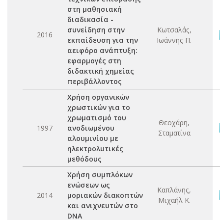
στη μαθησιακή
διαδικασία -
συνείδηση στην
Κωτσαλάς,
2016
εκπαίδευση για την
Ιωάννης Π.
αειφόρο ανάπτυξη:
εφαρμογές στη
διδακτική χημείας
περιβάλλοντος
Χρήση οργανικών
χρωστικών για το
χρωματισμό του
Θεοχάρη,
1997
ανοδιωμένου
Σταματίνα
αλουμινίου με
ηλεκτρολυτικές
μεθόδους
Χρήση συμπλόκων
ενώσεων ως
Καπλάνης,
2014
μοριακών διακοπτών
Μιχαήλ Κ.
και ανιχνευτών στο
DNA