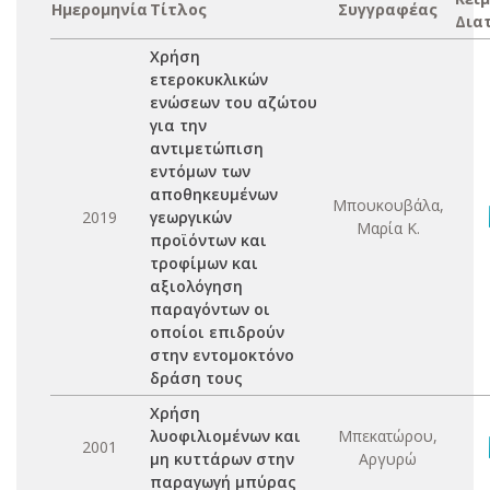
Ημερομηνία
Τίτλος
Συγγραφέας
Δια
Χρήση
ετεροκυκλικών
ενώσεων του αζώτου
για την
αντιμετώπιση
εντόμων των
αποθηκευμένων
Μπουκουβάλα,
2019
γεωργικών
Μαρία Κ.
προϊόντων και
τροφίμων και
αξιολόγηση
παραγόντων οι
οποίοι επιδρούν
στην εντομοκτόνο
δράση τους
Χρήση
λυοφιλιομένων και
Μπεκατώρου,
2001
μη κυττάρων στην
Αργυρώ
παραγωγή μπύρας