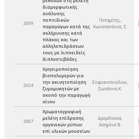
μεθόδων στη μελέτη
διαμορφωτικής
ανάλυσης
πεπτιδικών
Ποταμίτης,
2009
παραγώγων κατά της
Κωνσταντίνος Σ.
σκλήρυνσης κατά
πλάκας και των
αλληλεπιδράσεων
τους με λιποειδείς
διπλοστιβάδες
Χρησιμοποίηση
βιοπολυμερών για
την ακινητοποίηση
Σοφιανοπούλου,
2024
ζυμομυκητών με
Σωσάννα Κ.
σκοπό την παραγωγή
οίνου
Χρωματογραφική
μελέτη επίδρασης
Δρεμέτσικα,
2007
οργανικών ρύπων
Ασημίνα Β.
επί υλικών μουσείων