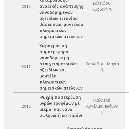
κατάρρευσης-
Σαλτίδου,
2016
ανοδικής ανάπτυξης
Κυριακή Χ.
νανοδομημένων
οξειδίων τιτανίου
βάσει ενός μοντέλου
πλεγματικών
σημειακών ατελειών
Χωροχρονική
συμπεριφορά
νανοδομών μη
στοιχειομετρικών
Παυλίδου, Μαρία
2012
οξειδίων και
Π.
μοντέλα
πλεγματικών
σημειακών ατελειών
Ψυχρή παστερίωση
Γιαλλελή,
υγρών τροφίμων με
2015
Αγγέλικα-Ιωάννα
μικρο- και νανο-
Ι.
σωληνωτή κυτταρίνη