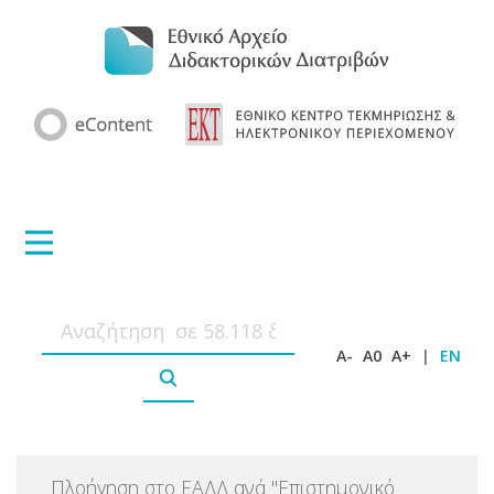
A-
A0
A+
|
EN
Πλοήγηση στο ΕΑΔΔ ανά
"
Επιστημονικό