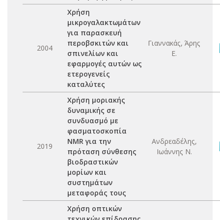
Χρήση
μικρογαλακτωμάτων
για παρασκευή
περοβσκιτών και
Γιαννακάς, Άρης
2004
σπινελίων και
Ε.
εφαρμογές αυτών ως
ετερογενείς
καταλύτες
Χρήση μοριακής
δυναμικής σε
συνδυασμό με
φασματοσκοπία
NMR για την
Ανδρεαδέλης,
2019
πρόταση σύνθεσης
Ιωάννης Ν.
βιοδραστικών
μορίων και
συστημάτων
μεταφοράς τους
Χρήση οπτικών
τεχνικών επίδρασης