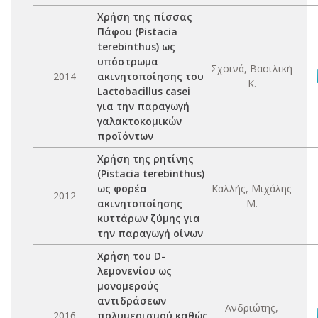
Χρήση της πίσσας
Πάφου (Pistacia
terebinthus) ως
υπόστρωμα
Σχοινά, Βασιλική
2014
ακινητοποίησης του
Κ.
Lactobacillus casei
για την παραγωγή
γαλακτοκομικών
προϊόντων
Χρήση της ρητίνης
(Pistacia terebinthus)
ως φορέα
Καλλής, Μιχάλης
2012
ακινητοποίησης
Μ.
κυττάρων ζύμης για
την παραγωγή οίνων
Χρήση του D-
λεμονενίου ως
μονομερούς
αντιδράσεων
Ανδριώτης,
2016
πολυμερισμού καθώς