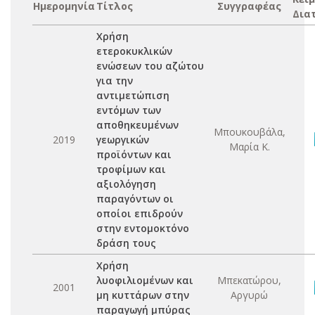
Ημερομηνία
Τίτλος
Συγγραφέας
Δια
Χρήση
ετεροκυκλικών
ενώσεων του αζώτου
για την
αντιμετώπιση
εντόμων των
αποθηκευμένων
Μπουκουβάλα,
2019
γεωργικών
Μαρία Κ.
προϊόντων και
τροφίμων και
αξιολόγηση
παραγόντων οι
οποίοι επιδρούν
στην εντομοκτόνο
δράση τους
Χρήση
λυοφιλιομένων και
Μπεκατώρου,
2001
μη κυττάρων στην
Αργυρώ
παραγωγή μπύρας