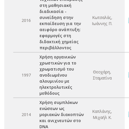
στη μαθησιακή
διαδικασία -
συνείδηση στην
Κωτσαλάς,
2016
εκπαίδευση για την
Ιωάννης Π.
αειφόρο ανάπτυξη:
εφαρμογές στη
διδακτική χημείας
περιβάλλοντος
Χρήση οργανικών
χρωστικών για το
χρωματισμό του
Θεοχάρη,
1997
ανοδιωμένου
Σταματίνα
αλουμινίου με
ηλεκτρολυτικές
μεθόδους
Χρήση συμπλόκων
ενώσεων ως
Καπλάνης,
2014
μοριακών διακοπτών
Μιχαήλ Κ.
και ανιχνευτών στο
DNA