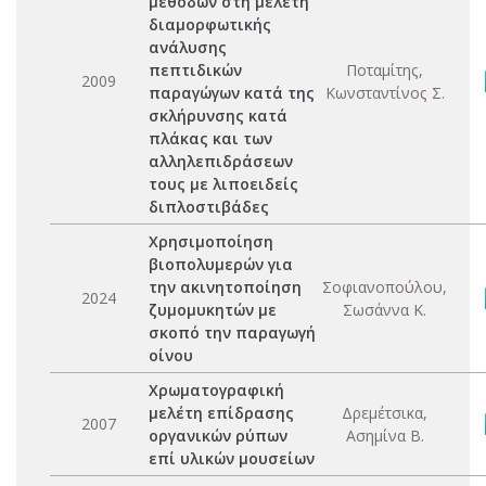
μεθόδων στη μελέτη
διαμορφωτικής
ανάλυσης
πεπτιδικών
Ποταμίτης,
2009
παραγώγων κατά της
Κωνσταντίνος Σ.
σκλήρυνσης κατά
πλάκας και των
αλληλεπιδράσεων
τους με λιποειδείς
διπλοστιβάδες
Χρησιμοποίηση
βιοπολυμερών για
την ακινητοποίηση
Σοφιανοπούλου,
2024
ζυμομυκητών με
Σωσάννα Κ.
σκοπό την παραγωγή
οίνου
Χρωματογραφική
μελέτη επίδρασης
Δρεμέτσικα,
2007
οργανικών ρύπων
Ασημίνα Β.
επί υλικών μουσείων