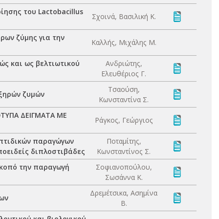
ησης του Lactobacillus
Σχοινά, Βασιλική Κ.
άρων ζύμης για την
Καλλής, Μιχάλης Μ.
ώς και ως βελτιωτικού
Ανδριώτης,
Ελευθέριος Γ.
Τσαούση,
 ξηρών ζυμών
Κωνσταντίνα Σ.
ΤΥΠΑ ΔΕΙΓΜΑΤΑ ΜΕ
Ράγκος, Γεώργιος
επτιδικών παραγώγων
Ποταμίτης,
ποειδείς διπλοστιβάδες
Κωνσταντίνος Σ.
σκοπό την παραγωγή
Σοφιανοπούλου,
Σωσάννα Κ.
Δρεμέτσικα, Ασημίνα
ίων
Β.
οντικού και βιολογικού