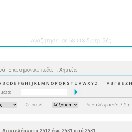
ανά
"
Επιστημονικό πεδίο
"
:
Χημεία
A
B
C
D
E
F
G
H
I
J
K
L
M
N
O
P
Q
R
S
T
U
V
W
X
Y
Z
|
Α
Β
Γ
Δ
Ε
Ζ
Η
μματα:
Σε σειρά:
Αποτελέσματα/σελίδα:
Αποτελέσματα 2512 έως 2531 από 2531