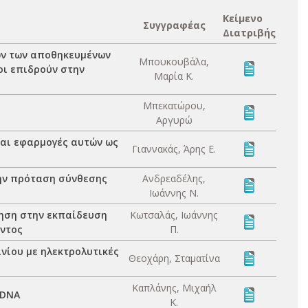
Κείμενο
Συγγραφέας
Διατριβής
ων των αποθηκευμένων
Μπουκουβάλα,
οι επιδρούν στην
Μαρία Κ.
Μπεκατώρου,
Αργυρώ
αι εφαρμογές αυτών ως
Γιαννακάς, Άρης Ε.
ην πρόταση σύνθεσης
Ανδρεαδέλης,
Ιωάννης Ν.
δηση στην εκπαίδευση
Κωτσαλάς, Ιωάννης
οντος
Π.
νίου με ηλεκτρολυτικές
Θεοχάρη, Σταματίνα
Καπλάνης, Μιχαήλ
 DNA
Κ.