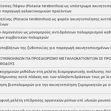
ίσσας Πάφου (Pistacia terebinthus) ως υπόστρωμα ακινητοποί
την παραγωγή γαλακτοκομικών προϊόντων
ητίνης (Pistacia terebinthus) ως φορέα ακινητοποίησης κυττ
ίνων
D-λεμονενίου ως μονομερούς αντιδράσεων πολυμερισμού καθ
των συμβατικών πολυμερών
αποβλήτων της ζυθοποιίας για παραγωγή ακινητοποιημένων
ΞΥΚΙΝΟΛΙΝΩΝ ΓΙΑ ΠΡΟΣΔΙΟΡΙΣΜΟ ΜΕΤΑΛΛΟΚΑΤΙΟΝΤΩΝ ΣΕ ΠΡΟ
ΕΘΟΔΟΥΣ
κοχημικών μεθόδων στη μελέτη διαμορφωτικής ανάλυσης π
κλήρυνσης κατά πλάκας και των αλληλεπιδράσεων τους με λι
ηση βιοπολυμερών για την ακινητοποίηση ζυμομυκητών με 
φική μελέτη επίδρασης οργανικών ρύπων επί υλικών μουσε
φικός προσδιορισμός οργανοφωσφορικών ενώσεων περιβαλλ