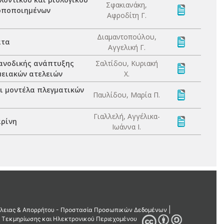
Σφακιανάκη,
ροποποιημένων
Αφροδίτη Γ.
Διαμαντοπούλου,
ατα
Αγγελική Γ.
ανοδικής ανάπτυξης
Σαλτίδου, Κυριακή
μειακών ατελειών
Χ.
ι μοντέλα πλεγματικών
Παυλίδου, Μαρία Π.
Γιαλλελή, Αγγέλικα-
αρίνη
Ιωάννα Ι.