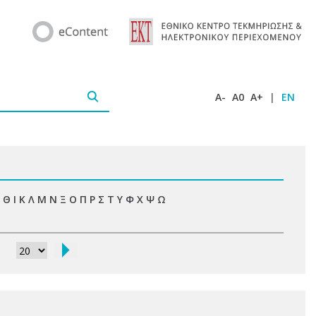
A-
A0
A+
|
EN
Θ
Ι
Κ
Λ
Μ
Ν
Ξ
Ο
Π
Ρ
Σ
Τ
Υ
Φ
Χ
Ψ
Ω