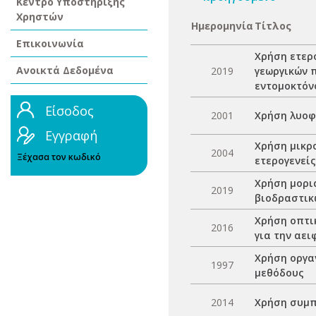
Κέντρο Υποστήριξης
Χρηστών
Ημερομηνία
Τίτλος
Επικοινωνία
Χρήση ετερ
Ανοικτά Δεδομένα
2019
γεωργικών 
εντομοκτόν
Είσοδος
2001
Χρήση λυοφ
Εγγραφή
Χρήση μικρ
2004
Ξέχασα τον κωδικό
ετερογενεί
Χρήση μορι
2019
βιοδραστικ
Χρήση οπτι
2016
για την αε
Χρήση οργα
1997
μεθόδους
2014
Χρήση συμπ