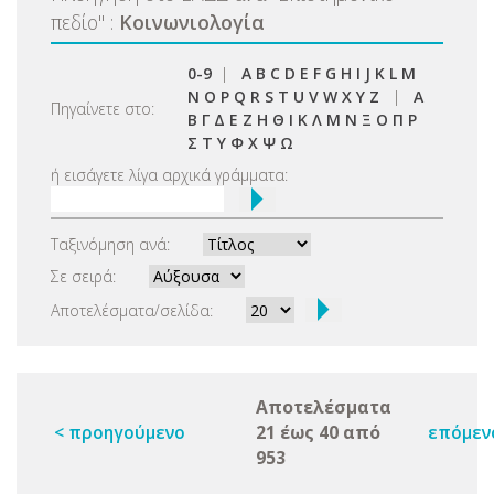
πεδίο
"
:
Κοινωνιολογία
0-9
|
A
B
C
D
E
F
G
H
I
J
K
L
M
N
O
P
Q
R
S
T
U
V
W
X
Y
Z
|
Α
Πηγαίνετε στο:
Β
Γ
Δ
Ε
Ζ
Η
Θ
Ι
Κ
Λ
Μ
Ν
Ξ
Ο
Π
Ρ
Σ
Τ
Υ
Φ
Χ
Ψ
Ω
ή εισάγετε λίγα αρχικά γράμματα:
Ταξινόμηση ανά:
Σε σειρά:
Αποτελέσματα/σελίδα:
Αποτελέσματα
< προηγούμενο
21 έως 40 από
επόμεν
953