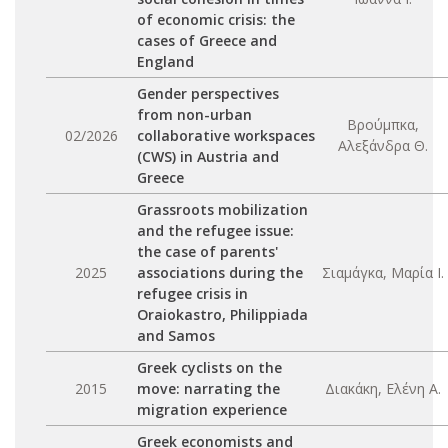
of economic crisis: the
cases of Greece and
England
Gender perspectives
from non-urban
Βρούμπκα,
02/2026
collaborative workspaces
Αλεξάνδρα Θ.
(CWS) in Austria and
Greece
Grassroots mobilization
and the refugee issue:
the case of parents'
2025
associations during the
Σιαμάγκα, Μαρία Ι.
refugee crisis in
Oraiokastro, Philippiada
and Samos
Greek cyclists on the
2015
move: narrating the
Διακάκη, Ελένη Α.
migration experience
Greek economists and