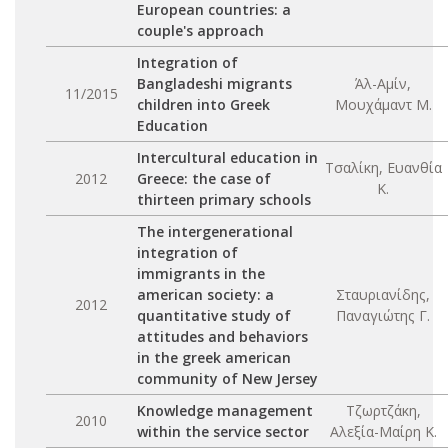
European countries: a
couple's approach
Integration of
Bangladeshi migrants
Άλ-Αμίν,
11/2015
children into Greek
Μουχάμαντ Μ.
Education
Intercultural education in
Τσαλίκη, Ευανθία
2012
Greece: the case of
Κ.
thirteen primary schools
The intergenerational
integration of
immigrants in the
american society: a
Σταυριανίδης,
2012
quantitative study of
Παναγιώτης Γ.
attitudes and behaviors
in the greek american
community of New Jersey
Knowledge management
Τζωρτζάκη,
2010
within the service sector
Αλεξία-Μαίρη Κ.