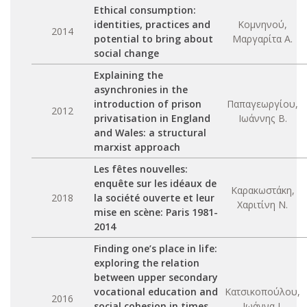
Ethical consumption:
identities, practices and
Κομνηνού,
2014
potential to bring about
Μαργαρίτα Α.
social change
Explaining the
asynchronies in the
introduction of prison
Παπαγεωργίου,
2012
privatisation in England
Ιωάννης Β.
and Wales: a structural
marxist approach
Les fêtes nouvelles:
enquête sur les idéaux de
Καρακωστάκη,
2018
la société ouverte et leur
Χαριτίνη Ν.
mise en scène: Paris 1981-
2014
Finding one’s place in life:
exploring the relation
between upper secondary
vocational education and
Κατσικοπούλου,
2016
social cohesion in times
Ιωάννα Ι.