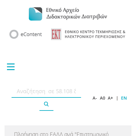
A-
A0
A+
|
EN
Πλοήγηση στο ΕΑΔΔ ανά
"
Επιστημονικό