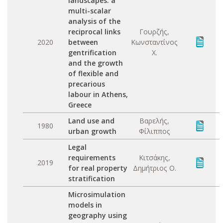
landscapes: a
multi-scalar
analysis of the
reciprocal links
Γουρζής,
2020
between
Κωνσταντίνος
gentrification
Χ.
and the growth
of flexible and
precarious
labour in Athens,
Greece
Land use and
Βαρελής,
1980
urban growth
Φίλιππος
Legal
requirements
Κιτσάκης,
2019
for real property
Δημήτριος Ο.
stratification
Microsimulation
models in
geography using