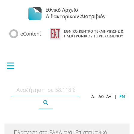
A-
A0
A+
|
EN
Πλοήγηση στο ΕΑΔΔ ανά
"
Επιστημονικό