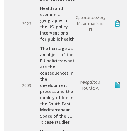
Health and
economic
Χριστόπουλος,
geography in
2023
Κωνσταντίνος
the US: policy
Π.
interventions
for public health
The heritage as
an object of the
EU policies: what
are the
consequences in
the
Μωραΐτου,
2009
development
Ιουλία Α.
process and the
quality of life in
the South East
Mediterranean
Space of the EU.
?: case studies