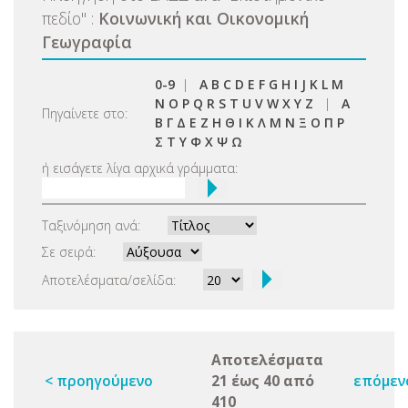
πεδίο
"
:
Κοινωνική και Οικονομική
Γεωγραφία
0-9
|
A
B
C
D
E
F
G
H
I
J
K
L
M
N
O
P
Q
R
S
T
U
V
W
X
Y
Z
|
Α
Πηγαίνετε στο:
Β
Γ
Δ
Ε
Ζ
Η
Θ
Ι
Κ
Λ
Μ
Ν
Ξ
Ο
Π
Ρ
Σ
Τ
Υ
Φ
Χ
Ψ
Ω
ή εισάγετε λίγα αρχικά γράμματα:
Ταξινόμηση ανά:
Σε σειρά:
Αποτελέσματα/σελίδα:
Αποτελέσματα
< προηγούμενο
21 έως 40 από
επόμεν
410