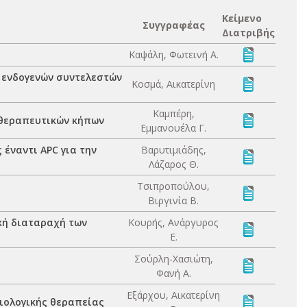
Κείμενο
Συγγραφέας
Διατριβής
Καψάλη, Φωτεινή Α.
 ενδογενών συντελεστών
Κοσμά, Αικατερίνη
Καμπέρη,
 θεραπευτικών κήπων
Εμμανουέλα Γ.
έναντι APC για την
Βαρυτιμιάδης,
Λάζαρος Θ.
Τσιπροπούλου,
Βιργινία Β.
κή διαταραχή των
Κουρής, Ανάργυρος
Ε.
Σούρλη-Χασιώτη,
Φανή Α.
Εξάρχου, Αικατερίνη
βιολογικής θεραπείας