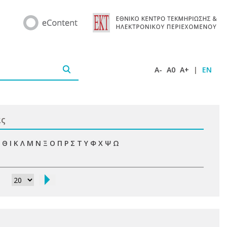
A-
A0
A+
|
EN
ας
Θ
Ι
Κ
Λ
Μ
Ν
Ξ
Ο
Π
Ρ
Σ
Τ
Υ
Φ
Χ
Ψ
Ω