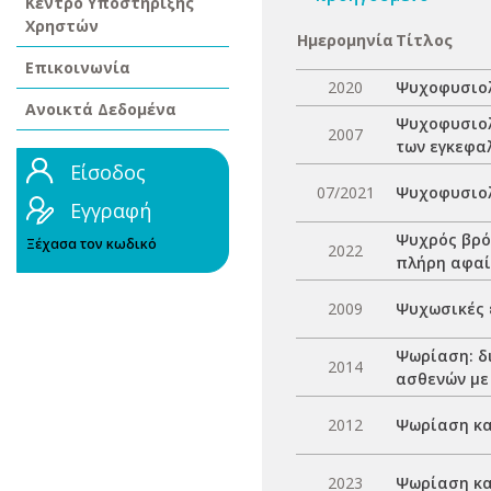
Κέντρο Υποστήριξης
Χρηστών
Ημερομηνία
Τίτλος
Επικοινωνία
2020
Ψυχοφυσιολ
Ανοικτά Δεδομένα
Ψυχοφυσιολ
2007
των εγκεφα
Είσοδος
07/2021
Ψυχοφυσιολ
Εγγραφή
Ψυχρός βρό
Ξέχασα τον κωδικό
2022
πλήρη αφαί
2009
Ψυχωσικές 
Ψωρίαση: δ
2014
ασθενών με
2012
Ψωρίαση κα
2023
Ψωρίαση κα