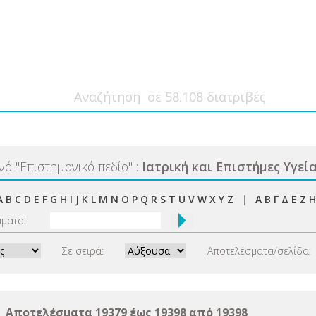
ανά
"
Επιστημονικό πεδίο
"
:
Ιατρική και Επιστήμες Υγεί
A
B
C
D
E
F
G
H
I
J
K
L
M
N
O
P
Q
R
S
T
U
V
W
X
Y
Z
|
Α
Β
Γ
Δ
Ε
Ζ
Η
μματα:
Σε σειρά:
Αποτελέσματα/σελίδα:
Αποτελέσματα 19379 έως 19398 από 19398