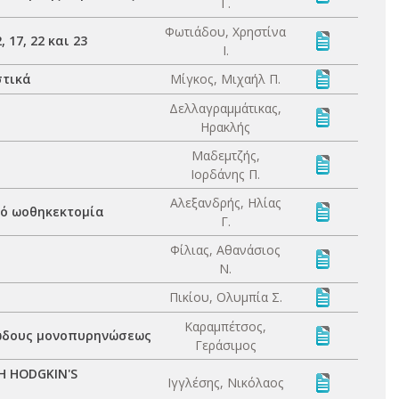
Γ.
Φωτιάδου, Χρηστίνα
 17, 22 και 23
Ι.
στικά
Μίγκος, Μιχαήλ Π.
Δελλαγραμμάτικας,
Ηρακλής
Μαδεμτζής,
Ιορδάνης Π.
Αλεξανδρής, Ηλίας
πό ωοθηκεκτομία
Γ.
Φίλιας, Αθανάσιος
Ν.
Πικίου, Ολυμπία Σ.
Καραμπέτσος,
μώδους μονοπυρηνώσεως
Γεράσιμος
Η HODGKIN'S
Ιγγλέσης, Νικόλαος