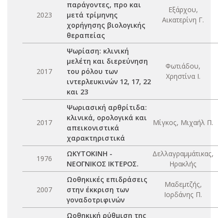
παράγοντες, προ και
Εξάρχου,
2023
μετά τρίμηνης
Αικατερίνη Γ.
χορήγησης βιολογικής
θεραπείας
Ψωρίαση: κλινική
μελέτη και διερεύνηση
Φωτιάδου,
2017
του ρόλου των
Χρηστίνα Ι.
ιντερλευκινών 12, 17, 22
και 23
Ψωριασική αρθρίτιδα:
κλινικά, ορολογικά και
2017
Μίγκος, Μιχαήλ Π.
απεικονιστικά
χαρακτηριστικά
ΩΚΥΤΟΚΙΝΗ -
Δελλαγραμμάτικας,
1976
ΝΕΟΓΝΙΚΟΣ ΙΚΤΕΡΟΣ.
Ηρακλής
Ωοθηκικές επιδράσεις
Μαδεμτζής,
2007
στην έκκριση των
Ιορδάνης Π.
γοναδοτριφινών
Ωοθηκική ρύθμιση της