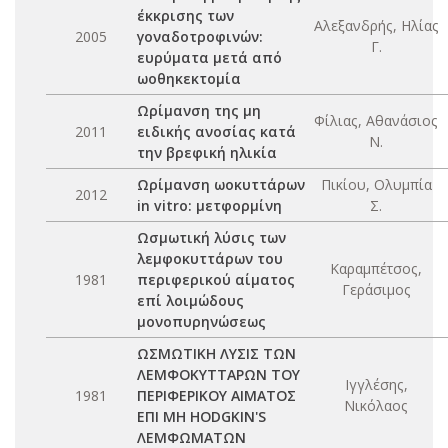
έκκρισης των
Αλεξανδρής, Ηλίας
2005
γοναδοτροφινών:
Γ.
ευρύματα μετά από
ωοθηκεκτομία
Ωρίμανση της μη
Φίλιας, Αθανάσιος
2011
ειδικής ανοσίας κατά
Ν.
την βρεφική ηλικία
Ωρίμανση ωοκυττάρων
Πικίου, Ολυμπία
2012
in vitro: μετφορμίνη
Σ.
Ωσμωτική λύσις των
λεμφοκυττάρων του
Καραμπέτσος,
1981
περιφερικού αίματος
Γεράσιμος
επί λοιμώδους
μονοπυρηνώσεως
ΩΣΜΩΤΙΚΗ ΛΥΣΙΣ ΤΩΝ
ΛΕΜΦΟΚΥΤΤΑΡΩΝ ΤΟΥ
Ιγγλέσης,
1981
ΠΕΡΙΦΕΡΙΚΟΥ ΑΙΜΑΤΟΣ
Νικόλαος
ΕΠΙ ΜΗ HODGKIN'S
ΛΕΜΦΩΜΑΤΩΝ