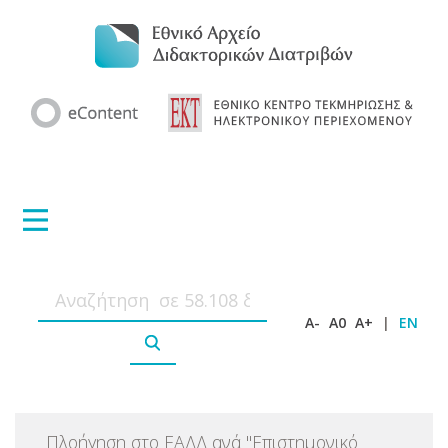
A-
A0
A+
|
EN
Πλοήγηση στο ΕΑΔΔ ανά
"
Επιστημονικό