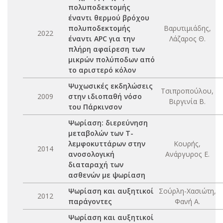
πολυποδεκτομής
έναντι θερμού βρόχου
πολυποδεκτομής
Βαρυτιμιάδης,
2022
έναντι APC για την
Λάζαρος Θ.
πλήρη αφαίρεση των
μικρών πολύποδων από
το αριστερό κόλον
Ψυχωσικές εκδηλώσεις
Τσιπροπούλου,
2009
στην ιδιοπαθή νόσο
Βιργινία Β.
του Πάρκινσον
Ψωρίαση: διερεύνηση
μεταβολών των Τ-
λεμφοκυττάρων στην
Κουρής,
2014
ανοσολογική
Ανάργυρος Ε.
διαταραχή των
ασθενών με ψωρίαση
Ψωρίαση και αυξητικοί
Σούρλη-Χασιώτη,
2012
παράγοντες
Φανή Α.
Ψωρίαση και αυξητικοί