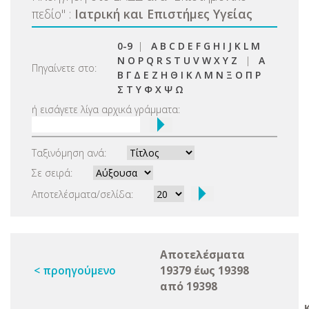
πεδίο
"
:
Ιατρική και Επιστήμες Υγείας
0-9
|
A
B
C
D
E
F
G
H
I
J
K
L
M
N
O
P
Q
R
S
T
U
V
W
X
Y
Z
|
Α
Πηγαίνετε στο:
Β
Γ
Δ
Ε
Ζ
Η
Θ
Ι
Κ
Λ
Μ
Ν
Ξ
Ο
Π
Ρ
Σ
Τ
Υ
Φ
Χ
Ψ
Ω
ή εισάγετε λίγα αρχικά γράμματα:
Ταξινόμηση ανά:
Σε σειρά:
Αποτελέσματα/σελίδα:
Αποτελέσματα
< προηγούμενο
19379 έως 19398
από 19398