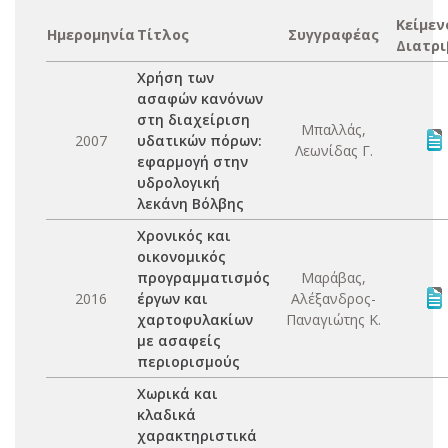
Κείμεν
Ημερομηνία
Τίτλος
Συγγραφέας
Διατρι
Χρήση των
ασαφών κανόνων
στη διαχείριση
Μπαλλάς,
2007
υδατικών πόρων:
Λεωνίδας Γ.
εφαρμογή στην
υδρολογική
λεκάνη Βόλβης
Χρονικός και
οικονομικός
προγραμματισμός
Μαράβας,
2016
έργων και
Αλέξανδρος-
χαρτοφυλακίων
Παναγιώτης Κ.
με ασαφείς
περιορισμούς
Χωρικά και
κλαδικά
χαρακτηριστικά