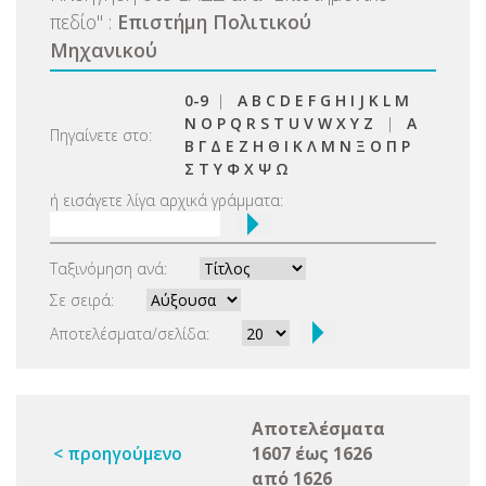
πεδίο
"
:
Επιστήμη Πολιτικού
Μηχανικού
0-9
|
A
B
C
D
E
F
G
H
I
J
K
L
M
N
O
P
Q
R
S
T
U
V
W
X
Y
Z
|
Α
Πηγαίνετε στο:
Β
Γ
Δ
Ε
Ζ
Η
Θ
Ι
Κ
Λ
Μ
Ν
Ξ
Ο
Π
Ρ
Σ
Τ
Υ
Φ
Χ
Ψ
Ω
ή εισάγετε λίγα αρχικά γράμματα:
Ταξινόμηση ανά:
Σε σειρά:
Αποτελέσματα/σελίδα:
Αποτελέσματα
< προηγούμενο
1607 έως 1626
από 1626