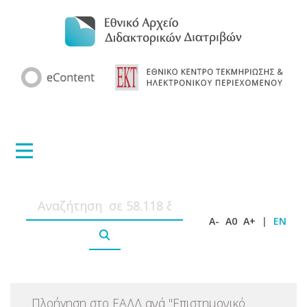
A-
A0
A+
|
EN
Πλοήγηση στο ΕΑΔΔ ανά
"
Επιστημονικό