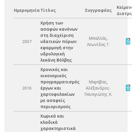
Κείμεν
Ημερομηνία
Τίτλος
Συγγραφέας
Διατρι
Χρήση των
ασαφών κανόνων
στη διαχείριση
Μπαλλάς,
2007
υδατικών πόρων:
Λεωνίδας Γ.
εφαρμογή στην
υδρολογική
λεκάνη Βόλβης
Χρονικός και
οικονομικός
προγραμματισμός
Μαράβας,
2016
έργων και
Αλέξανδρος-
χαρτοφυλακίων
Παναγιώτης Κ.
με ασαφείς
περιορισμούς
Χωρικά και
κλαδικά
χαρακτηριστικά