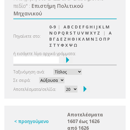
πεδίο
"
:
Επιστήμη Πολιτικού
Μηχανικού
0-9
|
A
B
C
D
E
F
G
H
I
J
K
L
M
N
O
P
Q
R
S
T
U
V
W
X
Y
Z
|
Α
Πηγαίνετε στο:
Β
Γ
Δ
Ε
Ζ
Η
Θ
Ι
Κ
Λ
Μ
Ν
Ξ
Ο
Π
Ρ
Σ
Τ
Υ
Φ
Χ
Ψ
Ω
ή εισάγετε λίγα αρχικά γράμματα:
Ταξινόμηση ανά:
Σε σειρά:
Αποτελέσματα/σελίδα:
Αποτελέσματα
< προηγούμενο
1607 έως 1626
από 1626