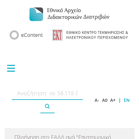
A-
A0
A+
|
EN
Πλοήγηση στο ΕΑΔΔ ανά
"
Επιστημονικό