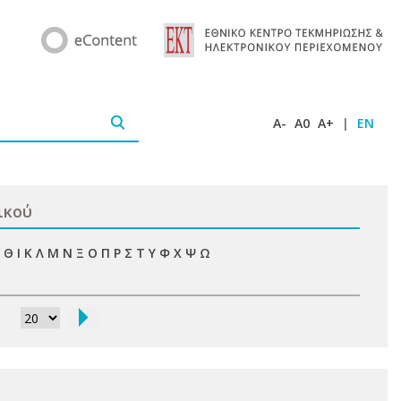
A-
A0
A+
|
EN
ικού
Θ
Ι
Κ
Λ
Μ
Ν
Ξ
Ο
Π
Ρ
Σ
Τ
Υ
Φ
Χ
Ψ
Ω