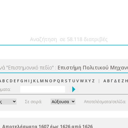
ανά
"
Επιστημονικό πεδίο
"
:
Επιστήμη Πολιτικού Μηχαν
A
B
C
D
E
F
G
H
I
J
K
L
M
N
O
P
Q
R
S
T
U
V
W
X
Y
Z
|
Α
Β
Γ
Δ
Ε
Ζ
Η
μματα:
Σε σειρά:
Αποτελέσματα/σελίδα:
Αποτελέσματα 1607 έως 1626 από 1626