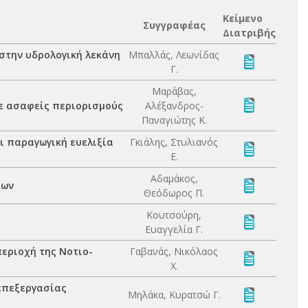
Κείμενο
Συγγραφέας
Διατριβής
στην υδρολογική λεκάνη
Μπαλλάς, Λεωνίδας
Γ.
Μαράβας,
με ασαφείς περιορισμούς
Αλέξανδρος-
Παναγιώτης Κ.
ι παραγωγική ευελιξία
Γκιάλης, Στυλιανός
Ε.
Αδαμάκος,
ίων
Θεόδωρος Π.
Κουτσούρη,
Ευαγγελία Γ.
εριοχή της Νοτιο-
Γαβανάς, Νικόλαος
Χ.
επεξεργασίας
Μηλάκα, Κυρατσώ Γ.