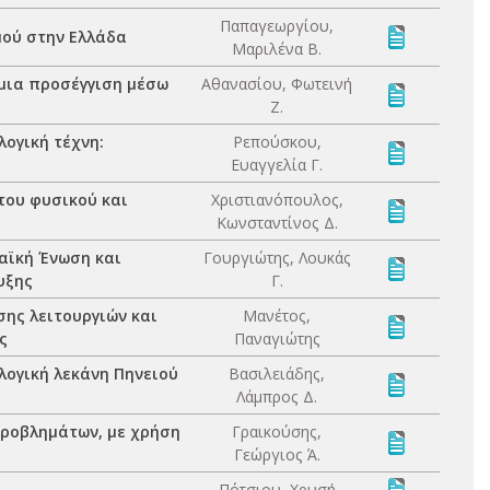
Παπαγεωργίου,
μού στην Ελλάδα
Μαριλένα Β.
μια προσέγγιση μέσω
Αθανασίου, Φωτεινή
Ζ.
ογική τέχνη:
Ρεπούσκου,
Ευαγγελία Γ.
του φυσικού και
Χριστιανόπουλος,
Κωνσταντίνος Δ.
αϊκή Ένωση και
Γουργιώτης, Λουκάς
υξης
Γ.
ης λειτουργιών και
Μανέτος,
ς
Παναγιώτης
ογική λεκάνη Πηνειού
Βασιλειάδης,
Λάμπρος Δ.
ροβλημάτων, με χρήση
Γραικούσης,
Γεώργιος Ά.
Πότσιου, Χρυσή