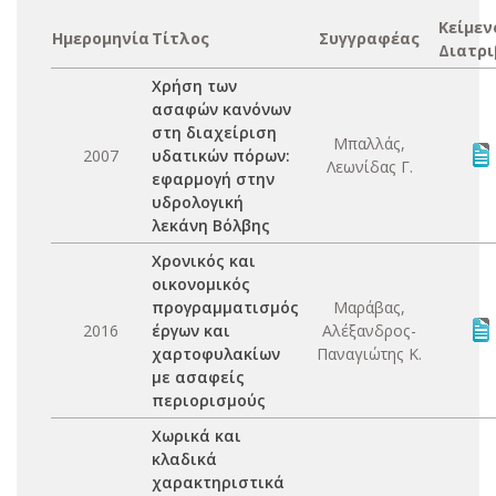
Κείμεν
Ημερομηνία
Τίτλος
Συγγραφέας
Διατρι
Χρήση των
ασαφών κανόνων
στη διαχείριση
Μπαλλάς,
2007
υδατικών πόρων:
Λεωνίδας Γ.
εφαρμογή στην
υδρολογική
λεκάνη Βόλβης
Χρονικός και
οικονομικός
προγραμματισμός
Μαράβας,
2016
έργων και
Αλέξανδρος-
χαρτοφυλακίων
Παναγιώτης Κ.
με ασαφείς
περιορισμούς
Χωρικά και
κλαδικά
χαρακτηριστικά