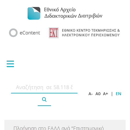
A-
A0
A+
|
EN
Πλοήγηση στο ΕΑΔΔ ανά
"
Επιστημονικό