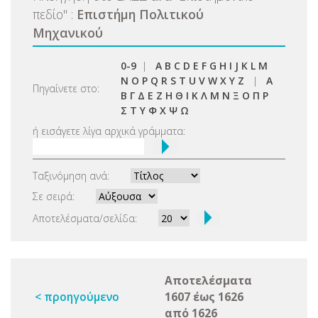
πεδίο
"
:
Επιστήμη Πολιτικού
Μηχανικού
0-9
|
A
B
C
D
E
F
G
H
I
J
K
L
M
N
O
P
Q
R
S
T
U
V
W
X
Y
Z
|
Α
Πηγαίνετε στο:
Β
Γ
Δ
Ε
Ζ
Η
Θ
Ι
Κ
Λ
Μ
Ν
Ξ
Ο
Π
Ρ
Σ
Τ
Υ
Φ
Χ
Ψ
Ω
ή εισάγετε λίγα αρχικά γράμματα:
Ταξινόμηση ανά:
Σε σειρά:
Αποτελέσματα/σελίδα:
Αποτελέσματα
< προηγούμενο
1607 έως 1626
από 1626