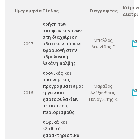
Κείμεν
Ημερομηνία
Τίτλος
Συγγραφέας
Διατρι
Χρήση των
ασαφών κανόνων
στη διαχείριση
Μπαλλάς,
2007
υδατικών πόρων:
Λεωνίδας Γ.
εφαρμογή στην
υδρολογική
λεκάνη Βόλβης
Χρονικός και
οικονομικός
προγραμματισμός
Μαράβας,
2016
έργων και
Αλέξανδρος-
χαρτοφυλακίων
Παναγιώτης Κ.
με ασαφείς
περιορισμούς
Χωρικά και
κλαδικά
χαρακτηριστικά