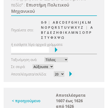
πεδίο
"
:
Επιστήμη Πολιτικού
Μηχανικού
0-9
|
A
B
C
D
E
F
G
H
I
J
K
L
M
N
O
P
Q
R
S
T
U
V
W
X
Y
Z
|
Α
Πηγαίνετε στο:
Β
Γ
Δ
Ε
Ζ
Η
Θ
Ι
Κ
Λ
Μ
Ν
Ξ
Ο
Π
Ρ
Σ
Τ
Υ
Φ
Χ
Ψ
Ω
ή εισάγετε λίγα αρχικά γράμματα:
Ταξινόμηση ανά:
Σε σειρά:
Αποτελέσματα/σελίδα:
Αποτελέσματα
< προηγούμενο
1607 έως 1626
από 1626