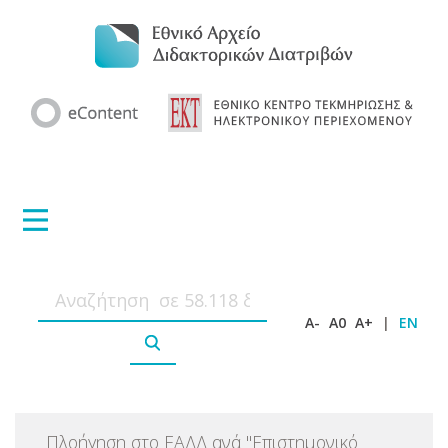
A-
A0
A+
|
EN
Πλοήγηση στο ΕΑΔΔ ανά
"
Επιστημονικό