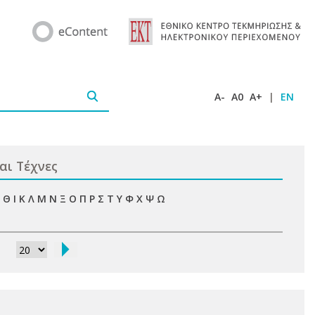
A-
A0
A+
|
EN
αι Τέχνες
Θ
Ι
Κ
Λ
Μ
Ν
Ξ
Ο
Π
Ρ
Σ
Τ
Υ
Φ
Χ
Ψ
Ω