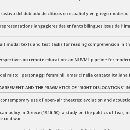
trastivo del doblado de clíticos en español y en griego moderno
representations langagieres des enfants bilingues issus de l' i
ultimodal texts and test tasks for reading comprehension in th
erspectives on remote education: an NLP/ML pipeline for moder
el mito: i personaggi femminili omerici nella cantata italiana f
AGREEMENT AND THE PRAGMATICS OF "RIGHT DISLOCATIONS" IN
contemporary use of open-air theatres: evolution and acoustic 
an policy in Greece (1946-50): a study on the politics of fear, 
he cold war