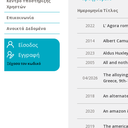
Κέντρο Υποστήριξης
Χρηστών
Ημερομηνία
Τίτλος
Επικοινωνία
2022
L' Agora ro
Ανοικτά Δεδομένα
2014
Albert Cam
Είσοδος
2023
Aldus Huxle
Εγγραφή
2005
All and not
Ξέχασα τον κωδικό
The alloying
04/2026
Greece, 9th-
2018
An alternat
2020
An amazon in
2019
The american