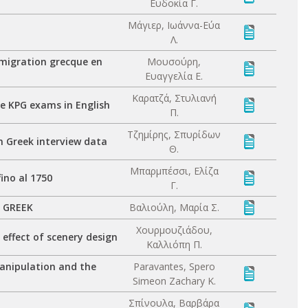
Ευδοκία Γ.
Μάγιερ, Ιωάννα-Εύα
Λ.
mmigration grecque en
Μουσούρη,
Ευαγγελία Ε.
Καρατζά, Στυλιανή
e KPG exams in English
Π.
Τζημίρης, Σπυρίδων
n Greek interview data
Θ.
Μπαρμπέσσι, Ελίζα
ino al 1750
Γ.
 GREEK
Βαλιούλη, Μαρία Σ.
Χουρμουζιάδου,
effect of scenery design
Καλλιόπη Π.
manipulation and the
Paravantes, Spero
Simeon Zachary K.
Σπίνουλα, Βαρβάρα