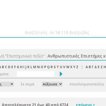
ανά
"
Επιστημονικό πεδίο
"
:
Ανθρωπιστικές Επιστήμες κ
A
B
C
D
E
F
G
H
I
J
K
L
M
N
O
P
Q
R
S
T
U
V
W
X
Y
Z
|
Α
Β
Γ
Δ
Ε
Ζ
Η
μματα:
Σε σειρά:
Αποτελέσματα/σελίδα:
Αποτελέσματα 21 έως 40 από 6724
επόμενο >