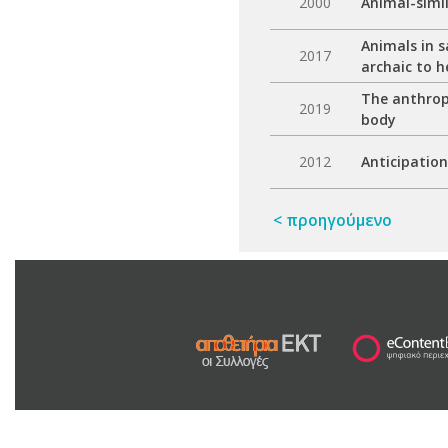
2000
Animal-simi
Animals in 
2017
archaic to h
The anthrop
2019
body
2012
Anticipatio
< προηγούμενο