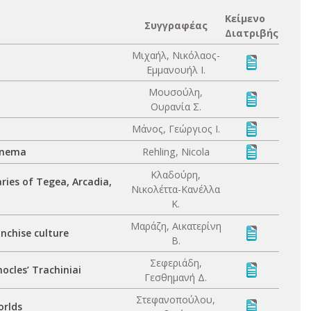
Κείμενο
Συγγραφέας
Διατριβής
Μιχαήλ, Νικόλαος-
Εμμανουήλ Ι.
Μουσούλη,
Ουρανία Σ.
Μάνος, Γεώργιος Ι.
cinema
Rehling, Nicola
Κλαδούρη,
ries of Tegea, Arcadia,
Νικολέττα-Κανέλλα
Κ.
Μαράζη, Αικατερίνη
nchise culture
Β.
Σεφεριάδη,
ocles’ Trachiniai
Γεσθημανή Δ.
Στεφανοπούλου,
orlds