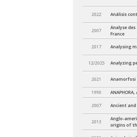
2022
Análisis con
Analyse des 
2007
France
2017
Analysing m
12/2025
Analyzing p
2021
Anamorfosi d
1990
ANAPHORA, 
2007
Ancient and 
Anglo-americ
2013
origins of t