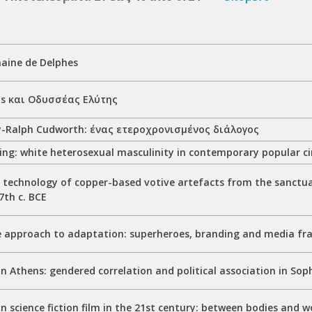
maine de Delphes
us και Οδυσσέας Ελύτης
y-Ralph Cudworth: ένας ετεροχρονισμένος διάλογος
hing: white heterosexual masculinity in contemporary popular 
 technology of copper-based votive artefacts from the sanctua
7th c. BCE
e approach to adaptation: superheroes, branding and media fra
 Athens: gendered correlation and political association in Soph
 science fiction film in the 21st century: between bodies and w