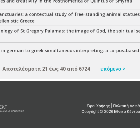
les and creativity in the Posthomerica of Quintus of Smyrna
sanctuaries: a contextual study of free-standing animal statue
ellenistic Greece
ology of St Gregory Palamas: the image of God, the spiritual 
n in german to greek simultaneous interpreting: a corpus-base
Αποτελέσματα 21 έως 40 από 6724
επόμενο >