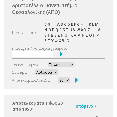
Αριστοτέλειο Πανεπιστήμιο
Θεσσαλονίκης (ΑΠΘ)
0-9
|
A
B
C
D
E
F
G
H
I
J
K
L
M
N
O
P
Q
R
S
T
U
V
W
X
Y
Z
|
Α
Πηγαίνετε στο:
Β
Γ
Δ
Ε
Ζ
Η
Θ
Ι
Κ
Λ
Μ
Ν
Ξ
Ο
Π
Ρ
Σ
Τ
Υ
Φ
Χ
Ψ
Ω
ή εισάγετε λίγα αρχικά γράμματα:
Ταξινόμηση ανά:
Σε σειρά:
Αποτελέσματα/σελίδα:
Αποτελέσματα 1 έως 20
επόμενο >
από 10501