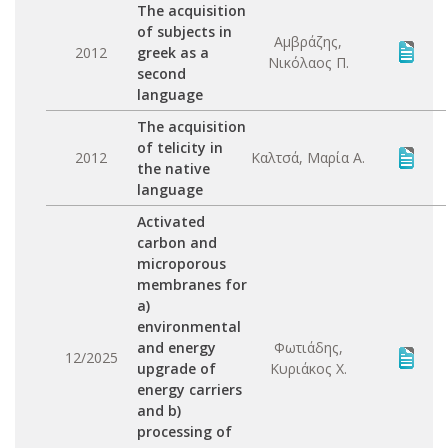
The acquisition
of subjects in
Αμβράζης,
2012
greek as a
Νικόλαος Π.
second
language
The acquisition
of telicity in
2012
Καλτσά, Μαρία Α.
the native
language
Activated
carbon and
microporous
membranes for
a)
environmental
and energy
Φωτιάδης,
12/2025
upgrade of
Κυριάκος Χ.
energy carriers
and b)
processing of