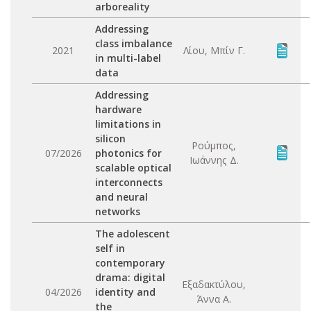
arboreality
Addressing
class imbalance
2021
Λίου, Μπίν Γ.
in multi-label
data
Addressing
hardware
limitations in
silicon
Ρούμπος,
07/2026
photonics for
Ιωάννης Δ.
scalable optical
interconnects
and neural
networks
The adolescent
self in
contemporary
drama: digital
Εξαδακτύλου,
04/2026
identity and
Άννα Α.
the