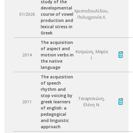
study of the
developmental
Χριστοδουλίδου,
01/2026
course of vowel
Πολυχρονία Χ.
production and
lexical stress in
Greek
The acquisition
of aspect and
Κοτρώνη, Μαρία
2014
motion verbs in
Ι.
the native
language
The acquisition
of speech
rhythm and
stop voicing by
Τσιαρτσιώνη,
2011
greek learners
Ελένη Ν.
of english: a
pedagogical
and linguistic
approach