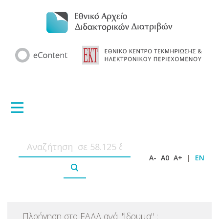
A-
A0
A+
|
EN
Πλοήγηση στο ΕΑΔΔ ανά
"
Ίδρυμα
"
: