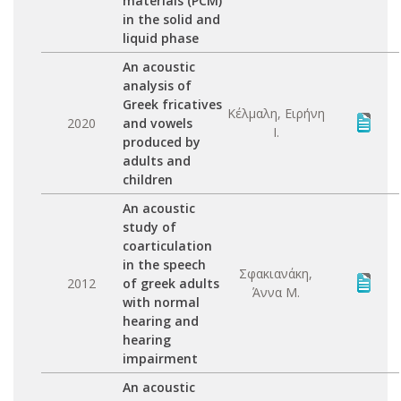
materials (PCM)
in the solid and
liquid phase
An acoustic
analysis of
Greek fricatives
Κέλμαλη, Ειρήνη
2020
and vowels
Ι.
produced by
adults and
children
An acoustic
study of
coarticulation
in the speech
Σφακιανάκη,
2012
of greek adults
Άννα Μ.
with normal
hearing and
hearing
impairment
An acoustic