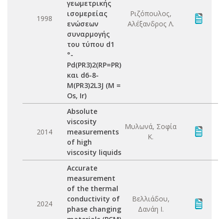
γεωμετρικής
ισομερείας
Ριζόπουλος,
1998
ενώσεων
Αλέξανδρος Λ.
συναρμογής
του τύπου d1
°-
Pd(PR3)2(RP=PR)
και d6-8-
M(PR3)2L3J (Μ =
Os, Ir)
Absolute
viscosity
Μυλωνά, Σοφία
2014
measurements
Κ.
of high
viscosity liquids
Accurate
measurement
of the thermal
conductivity of
Βελλιάδου,
2024
phase changing
Δανάη Ι.