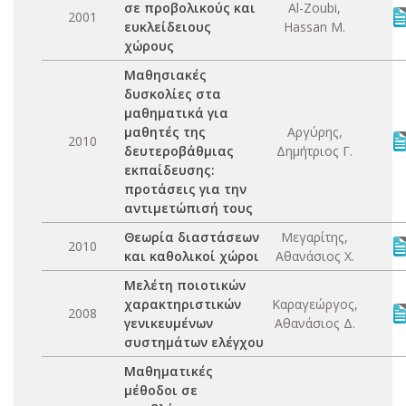
σε προβολικούς και
Al-Zoubi,
2001
ευκλείδειους
Hassan M.
χώρους
Μαθησιακές
δυσκολίες στα
μαθηματικά για
μαθητές της
Αργύρης,
2010
δευτεροβάθμιας
Δημήτριος Γ.
εκπαίδευσης:
προτάσεις για την
αντιμετώπισή τους
Θεωρία διαστάσεων
Μεγαρίτης,
2010
και καθολικοί χώροι
Αθανάσιος Χ.
Μελέτη ποιοτικών
χαρακτηριστικών
Καραγεώργος,
2008
γενικευμένων
Αθανάσιος Δ.
συστημάτων ελέγχου
Μαθηματικές
μέθοδοι σε