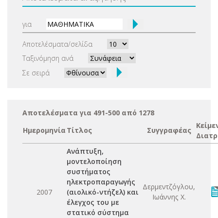
για
Αποτελέσματα/σελίδα
Ταξινόμηση ανά
Σε σειρά
Αποτελέσματα για 491-500 από 1278
Κείμε
Ημερομηνία
Τίτλος
Συγγραφέας
Διατρ
Ανάπτυξη,
μοντελοποίηση
συστήματος
ηλεκτροπαραγωγής
Δερμεντζόγλου,
2007
(αιολικό-ντήζελ) και
Ιωάννης Χ.
έλεγχος του με
στατικό σύστημα