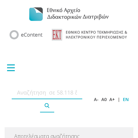
A-
A0
A+
|
EN
Αποτελέσματα αναζήτησης