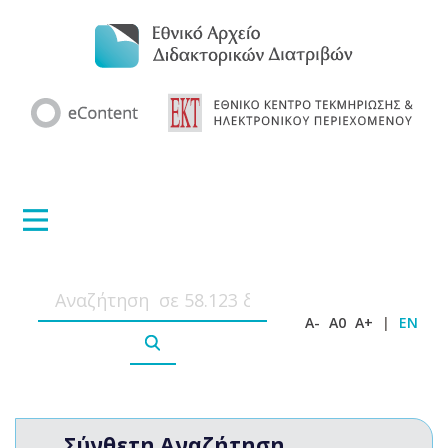
A-
A0
A+
|
EN
Σύνθετη Αναζήτηση