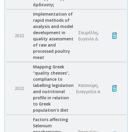
άρδευσης
Implementation of
rapid methods of
analysis and model
development in
Σπυρέλλη,
2022
quality assessment
Ευγενία Δ.
of raw and
processed poultry
meat
Mapping Greek
“quality cheeses”,
compliance to
labelling legislation
Κατσούρη,
2022
and nutritional
Ευαγγελία Α.
profile in relation
to Greek
population’s diet
Factors affecting
Selenium
geochemistry,
Ζαφειρίου,