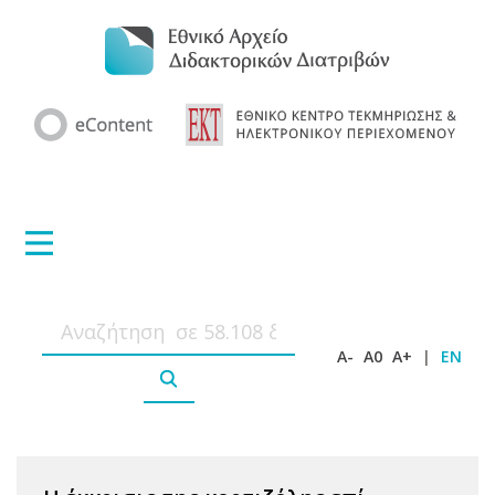
A-
A0
A+
|
EN