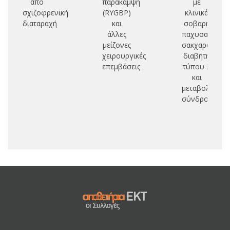
από
παράκαμψη
με
ν
σχιζοφρενική
(RYGBP)
κλινικά
πα
διαταραχή
και
σοβαρή
άλλες
παχυσαρκία,
δ
μείζονες
σακχαρώδη
χειρουργικές
διαβήτη
σ
επεμβάσεις
τύπου 2
και
α
μεταβολικό
(B
σύνδρομο