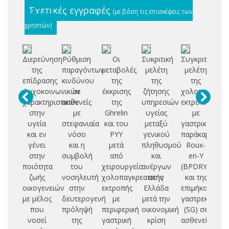
Σχετικές εγγραφές
(με βάση τις επισκέψεις των
χρηστών)
Διερεύνηση
Ρύθμιση
Οι
Συκριτική
Συγκριτική
Μ
της
παραγόντων
μεταβολές
μελέτη
μελέτη
επίδρασης
κινδύνου
της
της
της
α
ψυχοκοινωνικών
σε
έκκρισης
ζήτησης
χολοπαγκρεατ
χαρακτηριστικών
ασθενείς
της
υπηρεσιών
εκτροπής
χο
στην
με
Ghrelin
υγείας
με
εκ
υγεία
στεφανιαία
και του
μεταξύ
γαστρική
και εν
νόσο
PYY
γενικού
παράκαμψη
γα
γένει
και η
μετά
πληθυσμού
Roux-
π
στην
συμβολή
από
και
en-Y
ποιότητα
του
χειρουργείο
ανέργων
(BPDRYGBP)
ζωής
νοσηλευτή
χολοπαγκρεατικής
στην
και της
οικογενειών
στην
εκτροπής
Ελλάδα
επιμήκους
R
με μέλος
δευτερογενή
με
μετά την
γαστρεκτομής
που
πρόληψή
περιφερική
οικονομική
(SG) σε
ασ
νοσεί
της
γαστρική
κρίση
ασθενείς