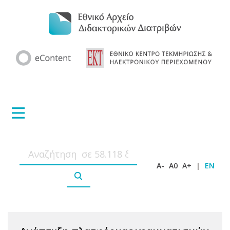
A-
A0
A+
|
EN