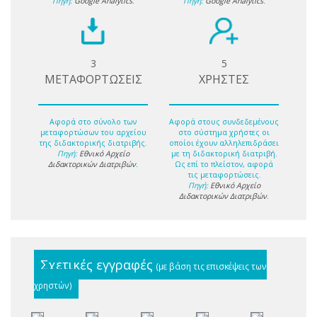
Πηγή:
Google Analytics
.
Πηγή:
Google Analytics
.
3
5
ΜΕΤΑΦΟΡΤΩΣΕΙΣ
ΧΡΗΣΤΕΣ
Αφορά στο σύνολο των
Αφορά στους συνδεδεμένους
μεταφορτώσων του αρχείου
στο σύστημα χρήστες οι
της διδακτορικής διατριβής.
οποίοι έχουν αλληλεπιδράσει
Πηγή:
Εθνικό Αρχείο
με τη διδακτορική διατριβή.
Διδακτορικών Διατριβών
.
Ως επί το πλείστον, αφορά
τις μεταφορτώσεις.
Πηγή:
Εθνικό Αρχείο
Διδακτορικών Διατριβών
.
Σχετικές εγγραφές
(με βάση τις επισκέψεις των
χρηστών)