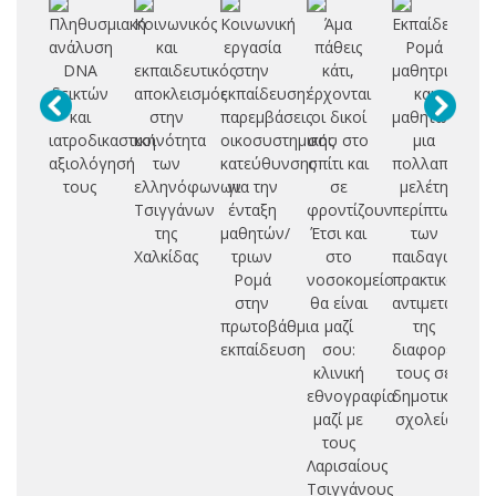
Πληθυσμιακή
Κοινωνικός
Κοινωνική
Άμα
Εκπαίδευση
ανάλυση
και
εργασία
πάθεις
Ρομά
με
DNA
εκπαιδευτικός
στην
κάτι,
μαθητριών
μ
δεικτών
αποκλεισμός
εκπαίδευση:
έρχονται
και
και
στην
παρεμβάσεις
οι δικοί
μαθητών:
α
ιατροδικαστική
κοινότητα
οικοσυστημικής
σου στο
μια
αι
αξιολόγησή
των
κατεύθυνσης
σπίτι και
πολλαπλή
εμ
τους
ελληνόφωνων
για την
σε
μελέτη
Τσιγγάνων
ένταξη
φροντίζουν.
περίπτωσης
δι
της
μαθητών/
Έτσι και
των
εκ
Χαλκίδας
τριων
στο
παιδαγωγικώ
Ρομά
νοσοκομείο
πρακτικών
ερ
στην
θα είναι
αντιμετώπιση
ε
πρωτοβάθμια
μαζί
της
σ
εκπαίδευση
σου:
διαφορετικότ
μ
κλινική
τους σε
δη
εθνογραφία
δημοτικά
σχ
μαζί με
σχολεία
γ
τους
πρ
Λαρισαίους
Τσιγγάνους
έ