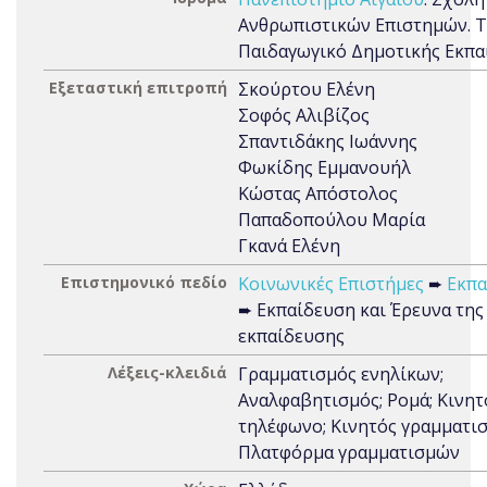
Ανθρωπιστικών Επιστημών. 
Παιδαγωγικό Δημοτικής Εκπα
Εξεταστική επιτροπή
Σκούρτου Ελένη
Σοφός Αλιβίζος
Σπαντιδάκης Ιωάννης
Φωκίδης Εμμανουήλ
Κώστας Απόστολος
Παπαδοπούλου Μαρία
Γκανά Ελένη
Επιστημονικό πεδίο
Κοινωνικές Επιστήμες
➨
Εκπα
➨ Εκπαίδευση και Έρευνα της
εκπαίδευσης
Λέξεις-κλειδιά
Γραμματισμός ενηλίκων;
Αναλφαβητισμός; Ρομά; Κινητ
τηλέφωνο; Κινητός γραμματισ
Πλατφόρμα γραμματισμών