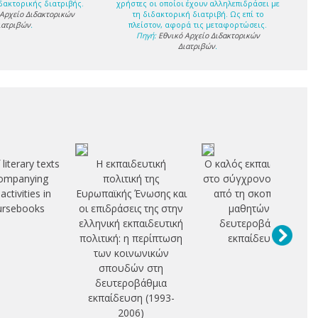
δακτορικής διατριβής.
χρήστες οι οποίοι έχουν αλληλεπιδράσει με
 Αρχείο Διδακτορικών
τη διδακτορική διατριβή. Ως επί το
ιατριβών
.
πλείστον, αφορά τις μεταφορτώσεις.
Πηγή:
Εθνικό Αρχείο Διδακτορικών
Διατριβών
.
literary texts
Η εκπαιδευτική
Ο καλός εκπαιδευτικός
ompanying
πολιτική της
στο σύγχρονο σχολείο
activities in
Ευρωπαϊκής Ένωσης και
από τη σκοπιά των
ursebooks
οι επιδράσεις της στην
μαθητών της
ελληνική εκπαιδευτική
δευτεροβάθμιας
πολιτική: η περίπτωση
εκπαίδευσης
των κοινωνικών
σπουδών στη
δευτεροβάθμια
εκπαίδευση (1993-
2006)