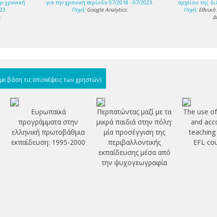
ην χρονική
για την χρονική περίοδο 07/2018 - 07/2023.
αρχείου της δι
23.
Πηγή:
Google Analytics
.
Πηγή:
Εθνικό
s
.
Δ
(με βάση τις επισκέψεις των χρηστών)
Ευρωπαϊκά
Περπατώντας μαζί με τα
The use of 
προγράμματα στην
μικρά παιδιά στην πόλη:
and acc
ελληνική πρωτοβάθμια
μία προσέγγιση της
teaching 
εκπαίδευση: 1995-2000
περιβαλλοντικής
EFL co
εκπαίδευσης μέσα από
την ψυχογεωγραφία