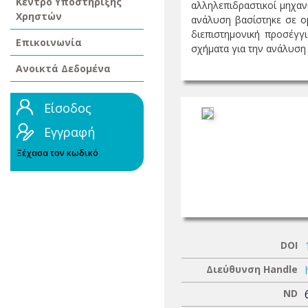
Κέντρο Υποστήριξης
αλληλεπιδραστικοί μηχαν
Χρηστών
ανάλυση βασίστηκε σε ο
διεπιστημονική προσέγγι
Επικοινωνία
σχήματα για την ανάλυση δ
Ανοικτά Δεδομένα
Είσοδος
Εγγραφή
Ξέχασα τον κωδικό
DOI
Διεύθυνση Handle
ND