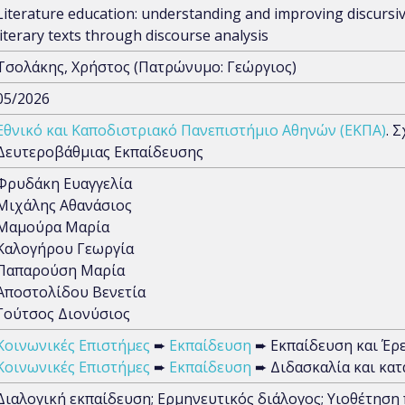
Literature education: understanding and improving discursive
literary texts through discourse analysis
Τσολάκης, Χρήστος (Πατρώνυμο: Γεώργιος)
05/2026
Εθνικό και Καποδιστριακό Πανεπιστήμιο Αθηνών (ΕΚΠΑ)
. 
Δευτεροβάθμιας Εκπαίδευσης
Φρυδάκη Ευαγγελία
Μιχάλης Αθανάσιος
Μαμούρα Μαρία
Καλογήρου Γεωργία
Παπαρούση Μαρία
Αποστολίδου Βενετία
Γούτσος Διονύσιος
Κοινωνικές Επιστήμες
➨
Εκπαίδευση
➨ Εκπαίδευση και Έρ
Κοινωνικές Επιστήμες
➨
Εκπαίδευση
➨ Διδασκαλία και κατ
Διαλογική εκπαίδευση; Ερμηνευτικός διάλογος; Υιοθέτηση