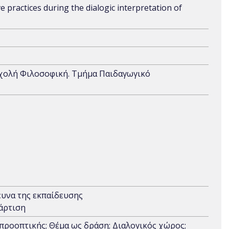
 practices during the dialogic interpretation of
Σχολή Φιλοσοφική. Τμήμα Παιδαγωγικό
ευνα της εκπαίδευσης
άρτιση
 προοπτικής; Θέμα ως δράση; Διαλογικός χώρος;