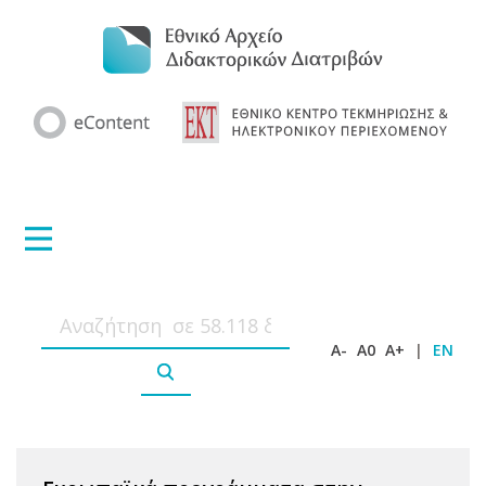
A-
A0
A+
|
EN