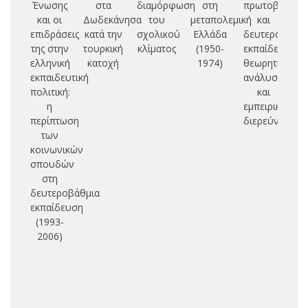
Ένωσης
στα
διαμόρφωση
στη
πρωτοβάθμια
και οι
Δωδεκάνησα
του
μεταπολεμική
και
πο
επιδράσεις
κατά την
σχολικού
Ελλάδα
δευτεροβάθμι
οι
της στην
τουρκική
κλίματος
(1950-
εκπαίδευσης:
ελληνική
κατοχή
1974)
θεωρητική
κο
εκπαιδευτική
ανάλυση
δι
πολιτική:
και
σχ
η
εμπειρική
περίπτωση
διερεύνηση
δ
των
κοινωνικών
Ελ
σπουδών
εκ
στη
πο
δευτεροβάθμια
κ
εκπαίδευση
πα
(1993-
κ
2006)
ισ
συ