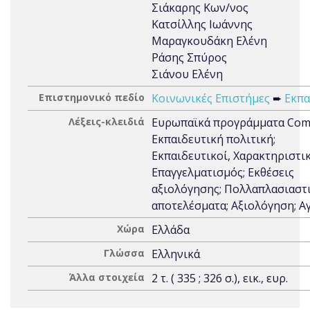
Σιάκαρης Κων/νος
Κατσίλλης Ιωάννης
Μαραγκουδάκη Ελένη
Ράσης Σπύρος
Σιάνου Ελένη
Επιστημονικό πεδίο
Κοινωνικές Επιστήμες
➨
Εκπα
Λέξεις-κλειδιά
Ευρωπαϊκά προγράμματα Com
Εκπαιδευτική πολιτική;
Εκπαιδευτικοί, Χαρακτηριστικ
Επαγγελματισμός; Εκθέσεις
αξιολόγησης; Πολλαπλασιαστ
αποτελέσματα; Αξιολόγηση; Α
Χώρα
Ελλάδα
Γλώσσα
Ελληνικά
Άλλα στοιχεία
2 τ. ( 335 ; 326 σ.), εικ., ευρ.