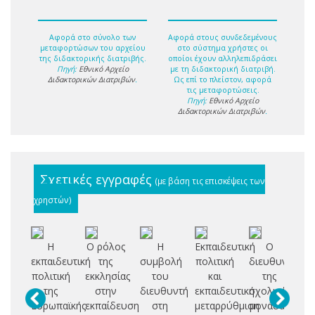
Αφορά στο σύνολο των
Αφορά στους συνδεδεμένους
μεταφορτώσων του αρχείου
στο σύστημα χρήστες οι
της διδακτορικής διατριβής.
οποίοι έχουν αλληλεπιδράσει
Πηγή:
Εθνικό Αρχείο
με τη διδακτορική διατριβή.
Διδακτορικών Διατριβών
.
Ως επί το πλείστον, αφορά
τις μεταφορτώσεις.
Πηγή:
Εθνικό Αρχείο
Διδακτορικών Διατριβών
.
Σχετικές εγγραφές
(με βάση τις επισκέψεις των
χρηστών)
Η
Ο ρόλος
Η
Εκπαιδευτική
Ο
εκπαιδευτική
της
συμβολή
πολιτική
διευθυντής
επ
πολιτική
εκκλησίας
του
και
της
της
στην
διευθυντή
εκπαιδευτική
σχολικής
Ευ
Ευρωπαϊκής
εκπαίδευση
στη
μεταρρύθμιση
μονάδας
Κο