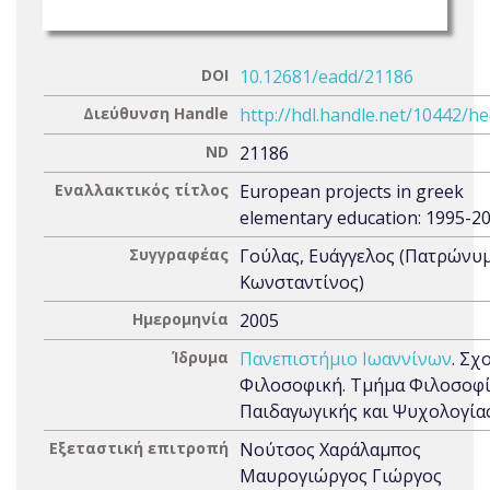
DOI
10.12681/eadd/21186
Διεύθυνση Handle
http://hdl.handle.net/10442/h
ND
21186
Εναλλακτικός τίτλος
European projects in greek
elementary education: 1995-2
Συγγραφέας
Γούλας, Ευάγγελος (Πατρώνυμ
Κωνσταντίνος)
Ημερομηνία
2005
Ίδρυμα
Πανεπιστήμιο Ιωαννίνων
. Σχ
Φιλοσοφική. Τμήμα Φιλοσοφί
Παιδαγωγικής και Ψυχολογία
Εξεταστική επιτροπή
Νούτσος Χαράλαμπος
Μαυρογιώργος Γιώργος